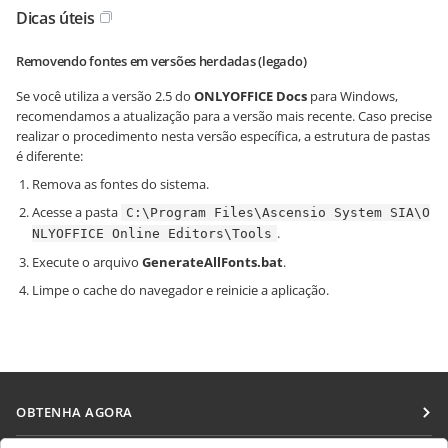
Dicas úteis
Removendo fontes em versões herdadas (legado)
Se você utiliza a versão 2.5 do
ONLYOFFICE Docs
para Windows,
recomendamos a atualização para a versão mais recente. Caso precise
realizar o procedimento nesta versão específica, a estrutura de pastas
é diferente:
Remova as fontes do sistema.
Acesse a pasta
C:\Program Files\Ascensio System SIA\O
.
NLYOFFICE Online Editors\Tools
Execute o arquivo
GenerateAllFonts.bat
.
Limpe o cache do navegador e reinicie a aplicação.
OBTENHA AGORA
Docs