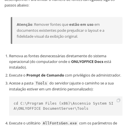
passos abaixo:
Atenção
: Remover fontes que
estão em uso
em
documentos existentes pode prejudicar o layout e a
fidelidade visual da exibição original.
Remova as fontes desnecessárias diretamente do sistema
operacional (do computador onde o
ONLYOFFICE Docs
está
instalado).
Execute o
Prompt de Comando
com privilégios de administrador.
Acesse a pasta
do servidor (ajuste o caminho se a sua
Tools
instalação estiver em um diretório personalizado):
cd C:\Program Files (x86)\Ascensio System SI
A\ONLYOFFICE DocumentServer\Tools
Execute o utilitário
com os parâmetros de
AllFontsGen.exe