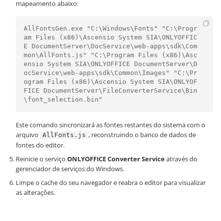
mapeamento abaixo:
AllFontsGen.exe "C:\Windows\Fonts" "C:\Progr
am Files (x86)\Ascensio System SIA\ONLYOFFIC
E DocumentServer\DocService\web-apps\sdk\Com
mon\AllFonts.js" "C:\Program Files (x86)\Asc
ensio System SIA\ONLYOFFICE DocumentServer\D
ocService\web-apps\sdk\Common\Images" "C:\Pr
ogram Files (x86)\Ascensio System SIA\ONLYOF
FICE DocumentServer\FileConverterService\Bin
\font_selection.bin"
Este comando sincronizará as fontes restantes do sistema com o
arquivo
, reconstruindo o banco de dados de
AllFonts.js
fontes do editor.
Reinicie o serviço
ONLYOFFICE Converter Service
através do
gerenciador de serviços do Windows.
Limpe o cache do seu navegador e reabra o editor para visualizar
as alterações.