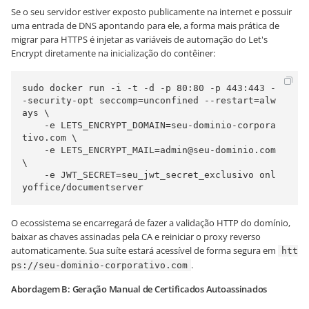
Se o seu servidor estiver exposto publicamente na internet e possuir
uma entrada de DNS apontando para ele, a forma mais prática de
migrar para HTTPS é injetar as variáveis de automação do Let's
Encrypt diretamente na inicialização do contêiner:
sudo docker run -i -t -d -p 80:80 -p 443:443 -
-security-opt seccomp=unconfined --restart=alw
ays \

    -e LETS_ENCRYPT_DOMAIN=seu-dominio-corpora
tivo.com \

    -e LETS_ENCRYPT_MAIL=admin@seu-dominio.com 
\

    -e JWT_SECRET=seu_jwt_secret_exclusivo onl
yoffice/documentserver
O ecossistema se encarregará de fazer a validação HTTP do domínio,
baixar as chaves assinadas pela CA e reiniciar o proxy reverso
automaticamente. Sua suíte estará acessível de forma segura em
htt
.
ps://seu-dominio-corporativo.com
Abordagem B: Geração Manual de Certificados Autoassinados