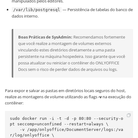
manipulados pelos editores.
— Persistência de tabelas do banco de
/var/lib/postgresql
dados interno.
Boas Práticas de SysAdmin:
Recomendamos fortemente
que você realize a montagem de volumes externos
vinculando estes diretórios diretamente a uma pasta
persistente na máquina hospedeira. Isso garante que você
possa atualizar ou reiniciar o contêiner do ONLYOFFICE
Docs sem o risco de perder dados de arquivos ou logs.
Para expor e salvar as pastas em diretórios locais seguros do host,
realize as montagens de volume utilizando as flags
-v
na execução do
contêiner:
sudo docker run -i -t -d -p 80:80 --security-o
pt seccomp=unconfined --restart=always \

    -v /app/onlyoffice/DocumentServer/logs:/va
r/log/onlyoffice \
