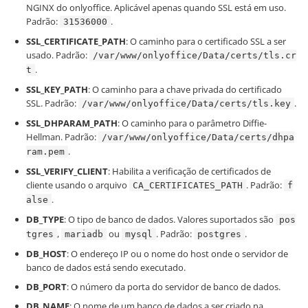
NGINX do onlyoffice. Aplicável apenas quando SSL está em uso.
Padrão:
.
31536000
SSL_CERTIFICATE_PATH
: O caminho para o certificado SSL a ser
usado. Padrão:
/var/www/onlyoffice/Data/certs/tls.cr
.
t
SSL_KEY_PATH
: O caminho para a chave privada do certificado
SSL. Padrão:
.
/var/www/onlyoffice/Data/certs/tls.key
SSL_DHPARAM_PATH
: O caminho para o parâmetro Diffie-
Hellman. Padrão:
/var/www/onlyoffice/Data/certs/dhpa
.
ram.pem
SSL_VERIFY_CLIENT
: Habilita a verificação de certificados de
cliente usando o arquivo
. Padrão:
CA_CERTIFICATES_PATH
f
.
alse
DB_TYPE
: O tipo de banco de dados. Valores suportados são
pos
,
ou
. Padrão:
.
tgres
mariadb
mysql
postgres
DB_HOST
: O endereço IP ou o nome do host onde o servidor de
banco de dados está sendo executado.
DB_PORT
: O número da porta do servidor de banco de dados.
DB_NAME
: O nome de um banco de dados a ser criado na