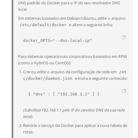
DNS padrão do Docker para o IP do seu resolvedor DNS
local.
Em sistemas baseados em Debian/Ubuntu, edite o arquivo
e altere a seguinte linha:
/etc/default/docker
docker_OPTS="--dns-local-ip"
Para sistemas operacionais corporativos baseados em RPM
(como o KylinOS ou CentOS):
Crie ou edite o arquivo de configuração de rede em
/et
e insira o seguinte conteúdo:
c/docker/daemon.json
{ "dns" : [ "192.168.1.1" ] }
(Substitua 192.168.1.1 pelo IP do servidor DNS da sua rede
local).
Reinicie o serviço do Docker para aplicar a nova tabela de
rotas: