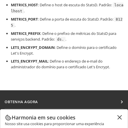
METRICS_HOST
: Define o host de escuta do StatsD. Padrão:
loca
.
lhost
METRICS_PORT
: Define a porta de escuta do StatsD. Padrão:
812
.
5
METRICS_PREFIX
: Define o prefixo de métricas do StatsD para
serviços backend. Padrão:
.
ds.
LETS_ENCRYPT_DOMAIN
: Define o domínio para o certificado
Let's Encrypt.
LETS_ENCRYPT_MAIL
: Define o endereço de e-mail do
administrador do domínio para o certificado Let's Encrypt.
OBTENHA AGORA
Docs
COLABORAR
Harmonia em seu cookies
DocSpace
Nosso site usa cookies para proporcionar uma experiência
Para colaboradores