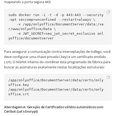
mapeando a porta segura 443:
sudo docker run -i -t -d -p 443:443 --security
-opt seccomp=unconfined --restart=always \

    -v /app/onlyoffice/DocumentServer/data:/va
r/www/onlyoffice/Data \

    -e JWT_SECRET=seu_jwt_secret_exclusivo onl
yoffice/documentserver
Para assegurar a comunicação contra interceptações de tráfego, você
deve configurar uma chave privada (.key) e um certificado emitido
(.crt). O NGINX interno do contêiner está programado de fábrica para
buscar as assinaturas exatamente nestas localizações estruturais:
/app/onlyoffice/DocumentServer/data/certs/only
office.key

/app/onlyoffice/DocumentServer/data/certs/only
office.crt
Abordagem A: Geração de Certificados válidos automáticos com
Certbot (Let's Encrypt)