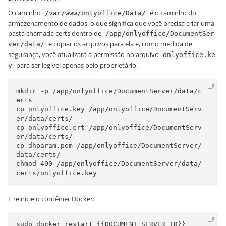
O caminho
é o caminho do
/var/www/onlyoffice/Data/
armazenamento de dados, o que significa que você precisa criar uma
pasta chamada certs dentro de
/app/onlyoffice/DocumentSer
e copiar os arquivos para ela e, como medida de
ver/data/
segurança, você atualizará a permissão no arquivo
onlyoffice.ke
para ser legível apenas pelo proprietário.
y
mkdir -p /app/onlyoffice/DocumentServer/data/c
erts

cp onlyoffice.key /app/onlyoffice/DocumentServ
er/data/certs/

cp onlyoffice.crt /app/onlyoffice/DocumentServ
er/data/certs/

cp dhparam.pem /app/onlyoffice/DocumentServer/
data/certs/

chmod 400 /app/onlyoffice/DocumentServer/data/
E reinicie o contêiner Docker: