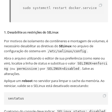
sudo systemctl restart docker.service
1. Desabilite as restrições do SELinux
Por motivos de isolamento de contêineres e montagem de volumes, é
necessário desabilitar as diretivas do
SELinux
no arquivo de
configuração do sistema em
.
/etc/selinux/config
Abra o arquivo utilizando o editor de sua preferência (como
nano
ou
vim
), localize a linha de status e substitua o valor
SELINUX=enforci
(ou
) por
. Salve as
ng
permissive
SELINUX=disabled
alterações.
Aplique um
reboot
no servidor para limpar o cache da memória. Ao
reiniciar, valide se o SELinux está desativado executando:
sestatus
O retorno do console deve indicar:
.
SELinux status: disabled