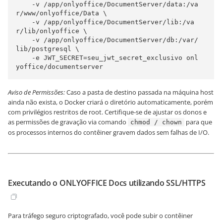
    -v /app/onlyoffice/DocumentServer/data:/va
r/www/onlyoffice/Data \

    -v /app/onlyoffice/DocumentServer/lib:/va
r/lib/onlyoffice \

    -v /app/onlyoffice/DocumentServer/db:/var/
lib/postgresql \

    -e JWT_SECRET=seu_jwt_secret_exclusivo onl
yoffice/documentserver
Aviso de Permissões:
Caso a pasta de destino passada na máquina host
ainda não exista, o Docker criará o diretório automaticamente, porém
com privilégios restritos de root. Certifique-se de ajustar os donos e
as permissões de gravação via comando
para que
chmod / chown
os processos internos do contêiner gravem dados sem falhas de I/O.
Executando o ONLYOFFICE Docs utilizando SSL/HTTPS
Para tráfego seguro criptografado, você pode subir o contêiner