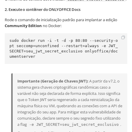
2. Execute o contêiner do ONLYOFFICE Docs
Rode o comando de inicialização padrão para implantar a edição
Community Edition
no Docker:
sudo docker run -i -t -d -p 80:80 --security-o
pt seccomp=unconfined --restart=always -e JWT_
SECRET=seu_jwt_secret_exclusivo onlyoffice/doc
umentserver
Importante (Geração de Chaves JWT):
A partir da v7.2, o
sistema gera chaves criptográficas randômicas caso a
variável não seja declarada de forma explícita. Isso significa
que o Token JWT seria regenerado a cada reinicialização da
máquina física ou VM, quebrando as conexões com a API de
integração do seu app. Para mitigar esta vulnerabilidade de
comunicação, declare sempre o seu segredo fixo utilizando
a flag
.
-e JWT_SECRET=seu_jwt_secret_exclusivo