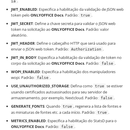
.
ia
JWT_ENABLED
: Especifica a habilitação da validação de JSON web
token pelo
ONLYOFFICE Docs
. Padrão:
.
true
JWT_SECRET
: Define a chave secreta para validar o JSON web
token na solicitação ao
ONLYOFFICE Docs
. Padrão: valor
aleatório.
JWT_HEADER
: Define o cabeçalho HTTP que será usado para
enviar o JSON web token. Padrão:
.
Authorization
JWT_IN_BODY
: Especifica a habilitação da validação de token no
corpo da solicitação ao
ONLYOFFICE Docs
. Padrão:
.
false
WOPI_ENABLED
: Especifica a habilitação dos manipuladores
wopi. Padrão:
.
false
USE_UNAUTHORIZED_STORAGE
: Defina como
se estiver
true
usando certificados autoassinados para seu servidor de
armazenamento, por exemplo, Nextcloud. Padrão:
.
false
GENERATE_FONTS
: Quando
, regenera a lista de fontes e
true
as miniaturas de fontes etc. a cada início. Padrão:
.
true
METRICS_ENABLED
: Especifica a habilitação do StatsD para o
ONLYOFFICE Docs
. Padrão:
.
false