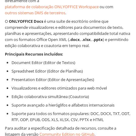
diretamente com a
plataforma de colaboração ONLYOFFICE Workspace
ou com
outros sistemas DMS de terceiros
.
O
ONLYOFFICE Docs
é uma suíte de escritório online que
compreende visualizadores e editores para documentos de texto,
planilhas e apresentações, apresentando compatibilidade total nativa
com os formatos Office Open XML (
.docx
,
.xlsx
,
.pptx
) e permitindo
edição colaborativa e coautoria em tempo real.
Principais Recursos incluídos:
Document Editor (Editor de Textos)
Spreadsheet Editor (Editor de Planilhas)
Presentation Editor (Editor de Apresentações)
Visualizadores e editores otimizados para web móvel
Edição colaborativa simultânea (Coautoria)
Suporte avançado a hieróglifos e alfabetos internacionais
Suporte para todos os formatos populares: DOC, DOCX, TXT, ODT,
RTF, ODP, EPUB, ODS, XLS, XLSX, CSV, PPTX e HTML
Para auditar a especificação detalhada de recursos, consulte a
listagem da versão
Community Edition no GitHub
.