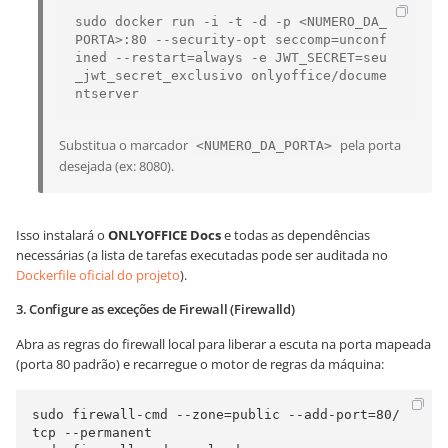
sudo docker run -i -t -d -p <NUMERO_DA_
PORTA>:80 --security-opt seccomp=unconf
ined --restart=always -e JWT_SECRET=seu
_jwt_secret_exclusivo onlyoffice/docume
ntserver
Substitua o marcador
pela porta
<NUMERO_DA_PORTA>
desejada (ex: 8080).
Isso instalará o
ONLYOFFICE Docs
e todas as dependências
necessárias (a lista de tarefas executadas pode ser auditada no
Dockerfile oficial do projeto
).
3. Configure as exceções de Firewall (Firewalld)
Abra as regras do firewall local para liberar a escuta na porta mapeada
(porta 80 padrão) e recarregue o motor de regras da máquina:
sudo firewall-cmd --zone=public --add-port=80/
tcp --permanent
