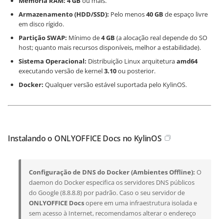
Memória RAM:
4 GB
ou mais.
Armazenamento (HDD/SSD):
Pelo menos
40 GB
de espaço livre
em disco rígido.
Partição SWAP:
Mínimo de
4 GB
(a alocação real depende do SO
host; quanto mais recursos disponíveis, melhor a estabilidade).
Sistema Operacional:
Distribuição Linux arquitetura
amd64
executando versão de kernel
3.10
ou posterior.
Docker:
Qualquer versão estável suportada pelo KylinOS.
Instalando o ONLYOFFICE Docs no KylinOS
Configuração de DNS do Docker (Ambientes Offline):
O
daemon do Docker especifica os servidores DNS públicos
do Google (8.8.8.8) por padrão. Caso o seu servidor de
ONLYOFFICE Docs
opere em uma infraestrutura isolada e
sem acesso à Internet, recomendamos alterar o endereço