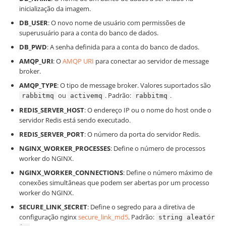
inicialização da imagem.
DB_USER
: O novo nome de usuário com permissões de
superusuário para a conta do banco de dados.
DB_PWD
: A senha definida para a conta do banco de dados.
AMQP_URI
: O
AMQP URI
para conectar ao servidor de message
broker.
AMQP_TYPE
: O tipo de message broker. Valores suportados são
ou
. Padrão:
.
rabbitmq
activemq
rabbitmq
REDIS_SERVER_HOST
: O endereço IP ou o nome do host onde o
servidor Redis está sendo executado.
REDIS_SERVER_PORT
: O número da porta do servidor Redis.
NGINX_WORKER_PROCESSES
: Define o número de processos
worker do NGINX.
NGINX_WORKER_CONNECTIONS
: Define o número máximo de
conexões simultâneas que podem ser abertas por um processo
worker do NGINX.
SECURE_LINK_SECRET
: Define o segredo para a diretiva de
configuração nginx
secure_link_md5
. Padrão:
string aleatór