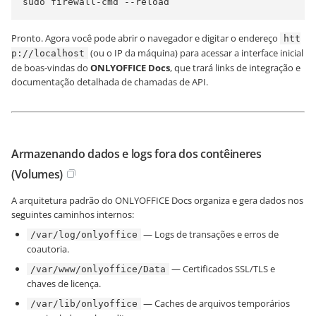
sudo firewall-cmd --reload
Pronto. Agora você pode abrir o navegador e digitar o endereço
htt
(ou o IP da máquina) para acessar a interface inicial
p://localhost
de boas-vindas do
ONLYOFFICE Docs
, que trará links de integração e
documentação detalhada de chamadas de API.
Armazenando dados e logs fora dos contêineres
(Volumes)
A arquitetura padrão do ONLYOFFICE Docs organiza e gera dados nos
seguintes caminhos internos:
— Logs de transações e erros de
/var/log/onlyoffice
coautoria.
— Certificados SSL/TLS e
/var/www/onlyoffice/Data
chaves de licença.
— Caches de arquivos temporários
/var/lib/onlyoffice