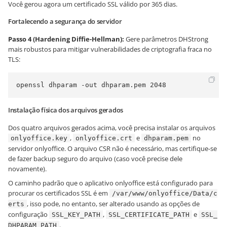
Você gerou agora um certificado SSL válido por 365 dias.
Fortalecendo a segurança do servidor
Passo 4 (Hardening Diffie-Hellman):
Gere parâmetros DHStrong
mais robustos para mitigar vulnerabilidades de criptografia fraca no
TLS:
openssl dhparam -out dhparam.pem 2048
Instalação física dos arquivos gerados
Dos quatro arquivos gerados acima, você precisa instalar os arquivos
,
e
no
onlyoffice.key
onlyoffice.crt
dhparam.pem
servidor onlyoffice. O arquivo CSR não é necessário, mas certifique-se
de fazer backup seguro do arquivo (caso você precise dele
novamente).
O caminho padrão que o aplicativo onlyoffice está configurado para
procurar os certificados SSL é em
/var/www/onlyoffice/Data/c
, isso pode, no entanto, ser alterado usando as opções de
erts
configuração
,
e
SSL_KEY_PATH
SSL_CERTIFICATE_PATH
SSL_
.
DHPARAM_PATH