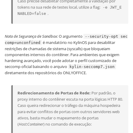
Caso precise desabilitar completamente a validação por
tokens na sua rede de testes local, utilize a flag:
-e JWT_E
.
NABLED=false
Nota de Segurança de Sandbox:
O argumento
--security-opt sec
é mandatório no KylinOS para desabilitar
comp=unconfined
restrições de chamadas de sistema (syscalls) que bloqueiam
componentes internos do contêiner. Para ambientes que exigem
hardening avançado, você pode adotar o perfil customizado de
seccomp oficial baixando o arquivo
kylin-seccomp7.json
diretamente dos repositórios do ONLYOFFICE.
Redirecionamento de Portas de Rede:
Por padrão, o
proxy interno do contêiner escuta na porta lógicas HTTP 80.
Caso queira redirecionar o tráfego da máquina hospedeira
para evitar conflitos de portas com outros servidores web
ativos, basta mudar o mapeamento de portas
(
Host:Container
) no comando de execução: