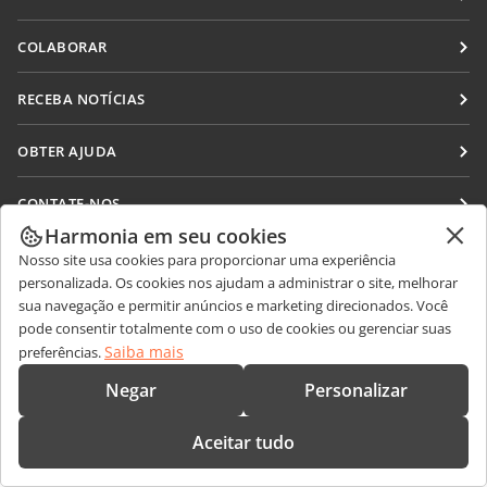
Docs
COLABORAR
DocSpace
Para colaboradores
RECEBA NOTÍCIAS
Workspace
Para tradutores
Blog
Conectores
OBTER AJUDA
Para influenciadores
Aplicativos para desktop
Fórum
Vagas
CONTATE-NOS
Aplicativos móveis
Cursos de treinamento
Harmonia em seu cookies
Perguntas sobre vendas
sales@onlyoffice.com
onlyoffice.com
Webinars
Nosso site usa cookies para proporcionar uma experiência
Consultas de parceiros
partners@onlyoffice.com
© Ascensio System SIA 2026. Todos os direitos reservados.
personalizada. Os cookies nos ajudam a administrar o site, melhorar
White papers
sua navegação e permitir anúncios e marketing direcionados. Você
Consultas da imprensa
press@onlyoffice.com
pode consentir totalmente com o uso de cookies ou gerenciar suas
Formulário de contato de suporte
Solicite uma ligação
Saiba mais
preferências.
Solicitar demonstração
Negar
Personalizar
Aceitar tudo