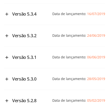
Ver registro de alterações no GitHub
Versão 5.3.4
Data de lançamento:
16/07/2019
Ver registro de alterações no GitHub
Versão 5.3.2
Data de lançamento:
24/06/2019
Ver registro de alterações no GitHub
Versão 5.3.1
Data de lançamento:
06/06/2019
Ver registro de alterações no GitHub
Versão 5.3.0
Data de lançamento:
28/05/2019
Ver registro de alterações no GitHub
Versão 5.2.8
Data de lançamento:
05/02/2019