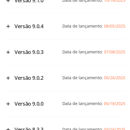
Versão 9.1.0
Data de lançamento:
10/14/2025
Ver registro de alterações no GitHub
Versão 9.0.4
Data de lançamento:
08/05/2025
Ver registro de alterações no GitHub
Versão 9.0.3
Data de lançamento:
07/08/2025
Ver registro de alterações no GitHub
Versão 9.0.2
Data de lançamento:
06/26/2025
Ver registro de alterações no GitHub
Versão 9.0.0
Data de lançamento:
06/18/2025
Ver registro de alterações no GitHub
Versão 8.3.3
Data de lançamento:
04/16/2025