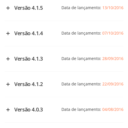
Versão 4.1.5
Data de lançamento:
13/10/2016
Ver registro de alterações no GitHub
Versão 4.1.4
Data de lançamento:
07/10/2016
Ver registro de alterações no GitHub
Versão 4.1.3
Data de lançamento:
28/09/2016
Ver registro de alterações no GitHub
Versão 4.1.2
Data de lançamento:
22/09/2016
Ver registro de alterações no GitHub
Versão 4.0.3
Data de lançamento:
04/08/2016
Ver registro de alterações no GitHub