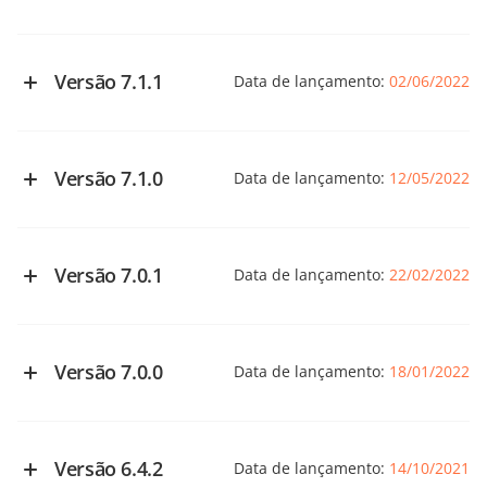
Ver registro de alterações no GitHub
Versão 7.1.1
Data de lançamento:
02/06/2022
Ver registro de alterações no GitHub
Versão 7.1.0
Data de lançamento:
12/05/2022
Versão 7.0.1
Data de lançamento:
22/02/2022
Ver registro de alterações no GitHub
Ver registro de alterações no GitHub
Versão 7.0.0
Data de lançamento:
18/01/2022
Versão 6.4.2
Data de lançamento:
14/10/2021