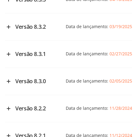
Ver registro de alterações no GitHub
Versão 8.3.2
Data de lançamento:
03/19/2025
Ver registro de alterações no GitHub
Versão 8.3.1
Data de lançamento:
02/27/2025
Ver registro de alterações no GitHub
Versão 8.3.0
Data de lançamento:
02/05/2025
Ver registro de alterações no GitHub
Versão 8.2.2
Data de lançamento:
11/28/2024
Ver registro de alterações no GitHub
Versão 8.2.1
Data de lançamento:
11/12/2024