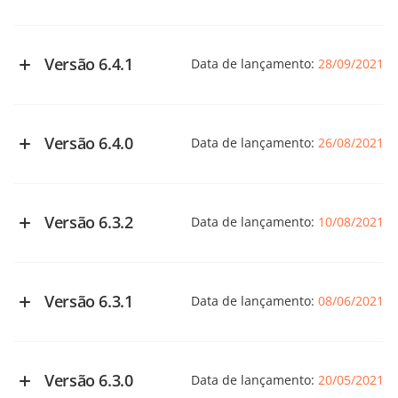
Ver registro de alterações no GitHub
Ver registro de alterações no GitHub
Versão 6.4.1
Data de lançamento:
28/09/2021
Ver registro de alterações no GitHub
Versão 6.4.0
Data de lançamento:
26/08/2021
Ver registro de alterações no GitHub
Versão 6.3.2
Data de lançamento:
10/08/2021
Ver registro de alterações no GitHub
Versão 6.3.1
Data de lançamento:
08/06/2021
Ver registro de alterações no GitHub
Versão 6.3.0
Data de lançamento:
20/05/2021