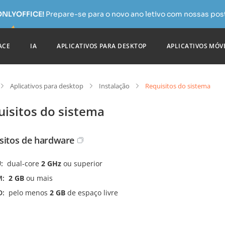
 ONLYOFFICE!
Prepare-se para o novo ano letivo com nossas pos
ACE
IA
APLICATIVOS PARA DESKTOP
APLICATIVOS MÓV
Aplicativos para desktop
Instalação
Requisitos do sistema
uisitos do sistema
sitos de hardware
U
dual-core
2 GHz
ou superior
M
2 GB
ou mais
D
pelo menos
2 GB
de espaço livre