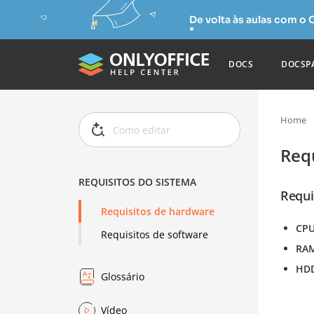
De volta às aulas com o
DOCS
DOCSP
Home
Req
REQUISITOS DO SISTEMA
Requi
Requisitos de hardware
CP
Requisitos de software
RA
HD
Glossário
Vídeo