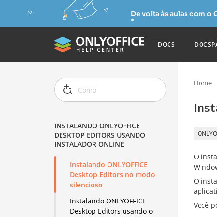
De volta às aulas com o
DOCS
DOCSP
Home
Ins
INSTALANDO ONLYOFFICE
ONLYOF
DESKTOP EDITORS USANDO
INSTALADOR ONLINE
O inst
Instalando ONLYOFFICE
Window
Desktop Editors no modo
O inst
silencioso
aplicat
Instalando ONLYOFFICE
Você p
Desktop Editors usando o