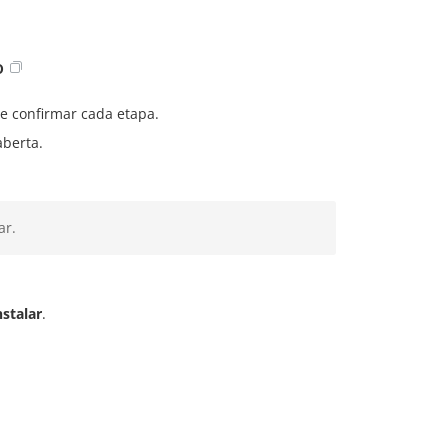
o
e confirmar cada etapa.
aberta.
ar.
nstalar
.