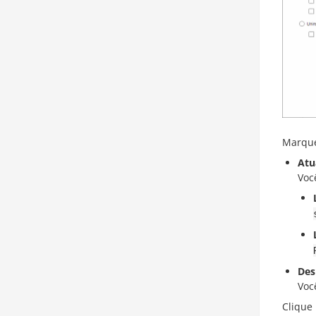
Marque
Atu
Voc
Des
Voc
Clique