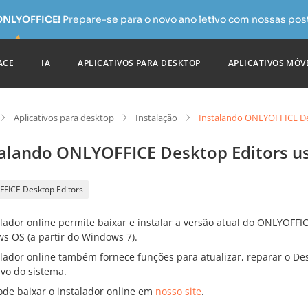
 ONLYOFFICE!
Prepare-se para o novo ano letivo com nossas pos
ACE
IA
APLICATIVOS PARA DESKTOP
APLICATIVOS MÓV
Aplicativos para desktop
Instalação
Instalando ONLYOFFICE Des
talando ONLYOFFICE Desktop Editors us
FICE Desktop Editors
alador online permite baixar e instalar a versão atual do ONLYOFFI
s OS (a partir do Windows 7).
alador online também fornece funções para atualizar, reparar o Des
ivo do sistema.
ode baixar o instalador online em
nosso site
.