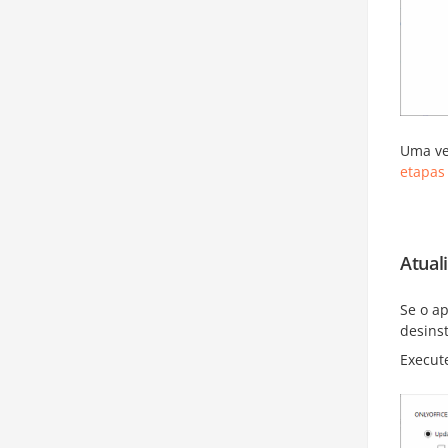
Uma vez
etapas
Atual
Se o ap
desinst
Execut