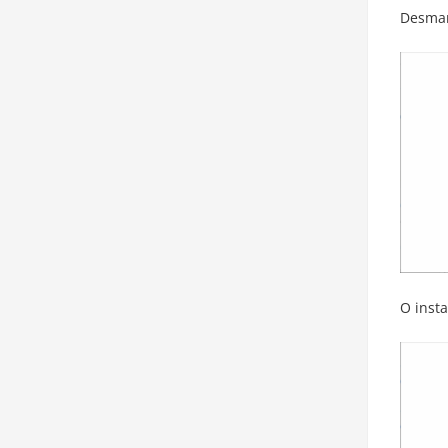
Desmar
O inst