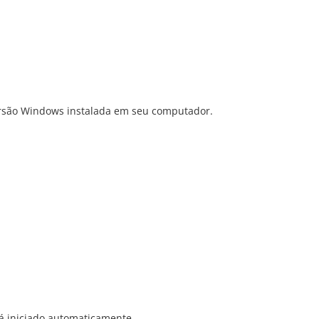
versão Windows instalada em seu computador.
á iniciado automaticamente.