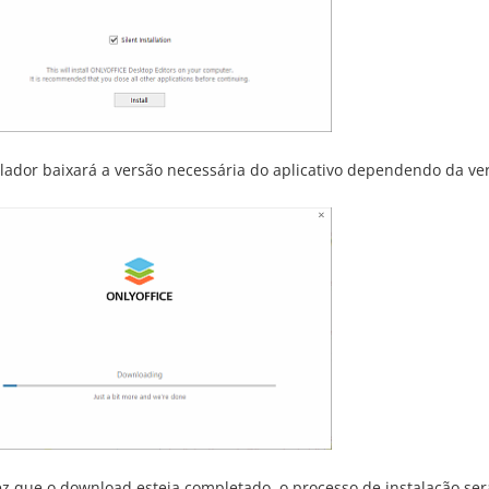
alador baixará a versão necessária do aplicativo dependendo da 
z que o download esteja completado, o processo de instalação ser