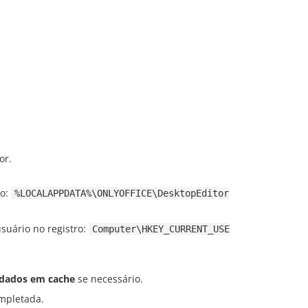
or.
co:
%LOCALAPPDATA%\ONLYOFFICE\DesktopEditor
suário no registro:
Computer\HKEY_CURRENT_USE
 dados em cache
se necessário.
mpletada.