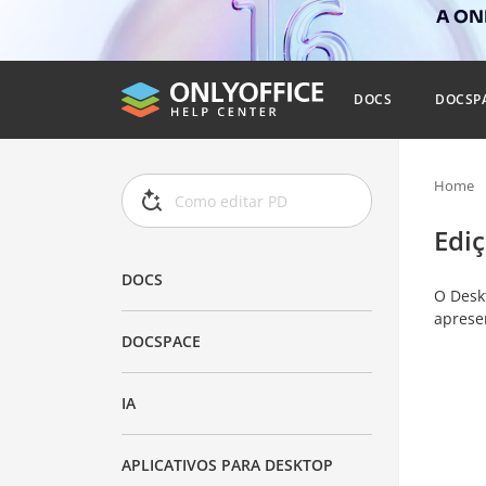
A ONL
DOCS
DOCSP
Home
Edi
DOCS
O Desk
apresen
DOCSPACE
IA
APLICATIVOS PARA DESKTOP