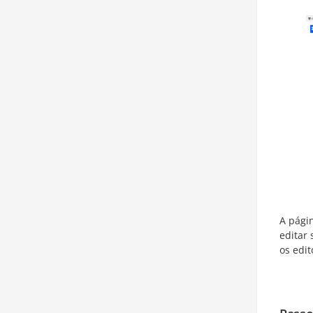
A pági
editar
os edi