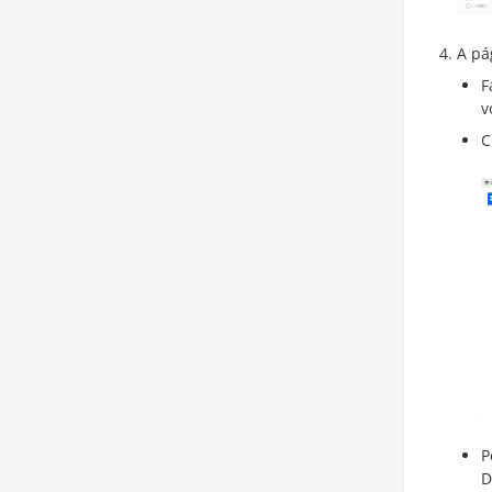
A pá
F
v
C
P
D