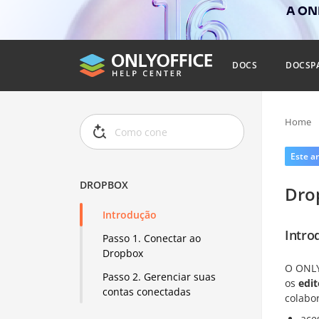
A ONL
DOCS
DOCSP
Home
Este ar
DROPBOX
Dro
Introdução
Intro
Passo 1. Conectar ao
Dropbox
O ONLY
Passo 2. Gerenciar suas
os
edit
contas conectadas
colabo
ace