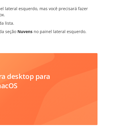
el lateral esquerdo, mas você precisará fazer
ox.
a lista.
da seção
Nuvens
no painel lateral esquerdo.
ara desktop para
macOS