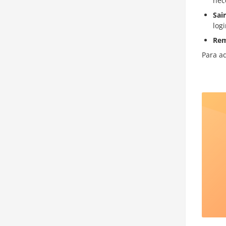
nec
Sair
log
Rem
Para a