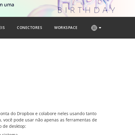
om uma
EIS
CONECTORES
WORKSPACE
onta do Dropbox e colabore neles usando tanto
m, você pode usar não apenas as ferramentas de
o de desktop:
o sistema.