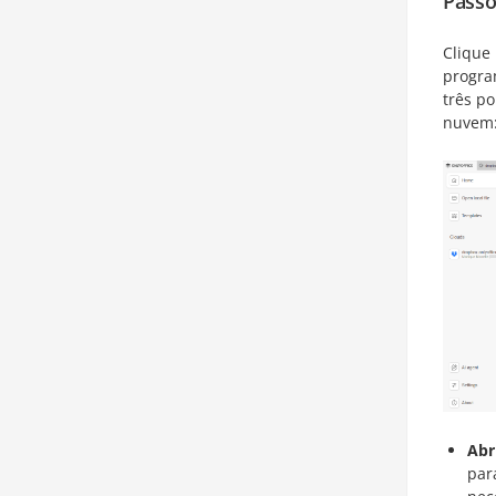
Passo
Clique
progra
três p
nuvem
Abr
par