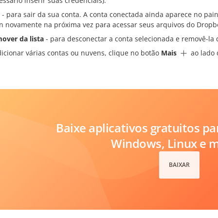
essário inserir suas credenciais).
- para sair da sua conta. A conta conectada ainda aparece no pain
in novamente na próxima vez para acessar seus arquivos do Dropb
over da lista
- para desconectar a conta selecionada e removê-la d
dicionar várias contas ou nuvens, clique no botão
Mais
ao lado 
Baixe aplicativos gratuitos p
Windows, Linux e 
BAIXAR