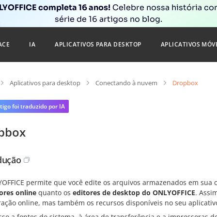
YOFFICE completa 16 anos!
Celebre nossa história c
série de 16 artigos no blog.
ACE
IA
APLICATIVOS PARA DESKTOP
APLICATIVOS MÓV
Aplicativos para desktop
Conectando à nuvem
Dropbox
tigo foi traduzido por IA
pbox
dução
OFFICE permite que você edite os arquivos armazenados em sua c
ores online
quanto os
editores de desktop do ONLYOFFICE
. Assi
ração online, mas também os recursos disponíveis no seu aplicativ
sso a fontes do sistema, à área de transferência e a impressoras d