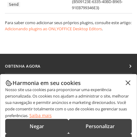
{B509123E-6335-40BD-B965-
Send
91EB799346E3}
Para saber como adicionar seus próprios plugins, consulte este artigo:
Adicionando plugins ao ONLYOFFICE Desktop Editors
.
OBTENHA AGORA
Docs
COLABORAR
Harmonia em seu cookies
DocSpace
Nosso site usa cookies para proporcionar uma experiência
Para colaboradores
RECEBA NOTÍCIAS
personalizada. Os cookies nos ajudam a administrar o site, melhorar
Workspace
Para tradutores
sua navegação e permitir anúncios e marketing direcionados. Você
Blog
Conectores
pode consentir totalmente com o uso de cookies ou gerenciar suas
OBTER AJUDA
Para influenciadores
Saiba mais
preferências.
Aplicativos para desktop
Fórum
Vagas
CONTATE-NOS
Negar
Personalizar
Aplicativos móveis
Cursos de treinamento
Perguntas sobre vendas
sales@onlyoffice.com