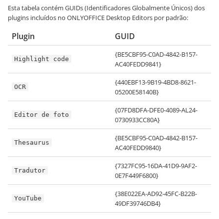
Esta tabela contém GUIDs (Identificadores Globalmente Únicos) dos
plugins incluídos no ONLYOFFICE Desktop Editors por padrão:
Plugin
GUID
{BE5CBF95-C0AD-4842-B157-
Highlight code
AC40FEDD9841}
{440EBF13-9B19-4BD8-8621-
OCR
05200E58140B}
{07FD8DFA-DFE0-4089-AL24-
Editor de foto
0730933CC80A}
{BE5CBF95-C0AD-4842-B157-
Thesaurus
AC40FEDD9840}
{7327FC95-16DA-41D9-9AF2-
Tradutor
0E7F449F6800}
{38E022EA-AD92-45FC-B22B-
YouTube
49DF39746DB4}