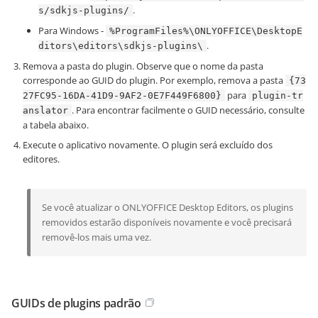
.
s/sdkjs-plugins/
Para Windows -
%ProgramFiles%\ONLYOFFICE\DesktopE
.
ditors\editors\sdkjs-plugins\
Remova a pasta do plugin. Observe que o nome da pasta
corresponde ao GUID do plugin. Por exemplo, remova a pasta
{73
para
27FC95-16DA-41D9-9AF2-0E7F449F6800}
plugin-tr
. Para encontrar facilmente o GUID necessário, consulte
anslator
a tabela abaixo.
Execute o aplicativo novamente. O plugin será excluído dos
editores.
Se você atualizar o ONLYOFFICE Desktop Editors, os plugins
removidos estarão disponíveis novamente e você precisará
removê-los mais uma vez.
GUIDs de plugins padrão