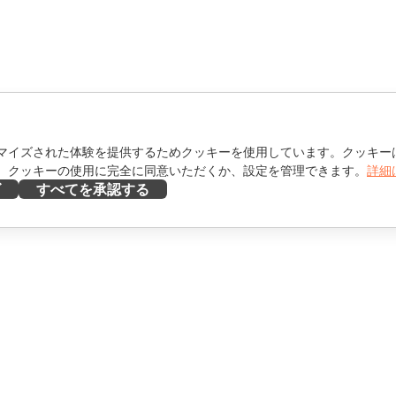
マイズされた体験を提供するためクッキーを使用しています。クッキー
。クッキーの使用に完全に同意いただくか、設定を管理できます。
詳細
ズ
すべてを承認する
ヘルプを得る
け
フォーラム
け
研修コース
エンサー向け
ウェビナー