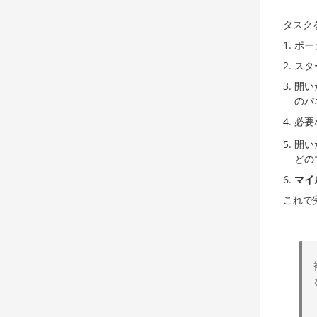
タスク
ポー
スタ
開い
のパ
必要
開い
どの
マイ
これで