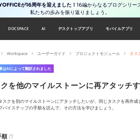
YOFFICEが16周年を迎えました！
16編からなるブログシリー
私たちの歩みを振り返りましょう。
DOCSPACE
AI
デスクトップアプリ
モバイルアプリ
Workspace
ユーザーガイド
プロジェクトモジュール
タス
事はAIによって翻訳されました
スクを他のマイルストーンに再アタッチす
タスクを別のマイルストーンにアタッチしたいが、同じタスクを再作成
プバイステップの手順を読んで、その方法を学びましょう。
手順