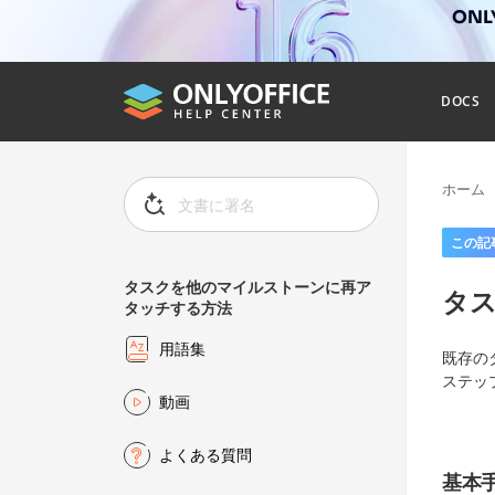
ONL
DOCS
ホーム
この記
タスクを他のマイルストーンに再ア
タ
タッチする方法
用語集
既存の
ステッ
動画
よくある質問
基本