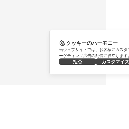
クッキーのハーモニー
当ウェブサイトでは、お客様にカスタ
ーゲティング広告の配信に役立ちます
拒否
カスタマイ
今すぐ入手する
共同作業
Docs
貢献者向
DocSpace
翻訳者向
Workspace
インフル