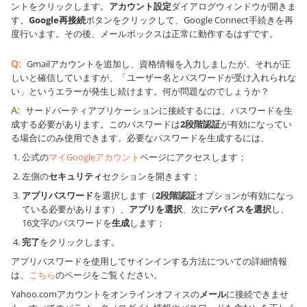
ントをクリックします。
アカウント設定
ダイアログウィンドウが開きま
す。
Google再接続
ボタンをクリックして、Google Connect手続きを再
度行います。その後、メールボックスは正常に動作するはずです。
Q:
Gmailアカウントを追加し、資格情報を入力しましたが、それが正
しいと確信していますが、「ユーザー名とパスワードが受け入れられな
い」というエラーが発生し続けます。何が問題なのでしょうか？
A:
サードパーティアプリケーションに接続するには、パスワードを生
成する必要があります。このパスワードは
2段階認証
が有効になってい
る場合にのみ使用できます。必要なパスワードを生成するには、
公式の
マイGoogleアカウント
ページにアクセスします；
左側の
セキュリティ
セクションを開きます；
アプリパスワード
を選択します（
2段階認証
オプションが有効になっ
ている必要があります）、
アプリを選択
、次に
デバイスを選択
し、
16文字のパスワードを
生成
します；
完了
をクリックします。
アプリパスワードを使用してサインインする方法についての詳細情報
は、
こちら
のページをご覧ください。
Yahoo.comアカウントをオンラインオフィスの
メール
に接続できませ