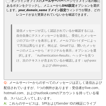
オンラインオフィスの
メールサーバー
ページでドメイン名の横に
あるボタンをクリックし、メニューから
DNS設定
オプションを選択
します。
your_domain_name
ドメイン設定
ウィンドウが開き、どの
レコードがまだ更新されていないかを確認できます。
送信メッセージが正しく認証されているか確認するには、
自分自身にテストメッセージを送信し、受信したメッセー
ジのプロパティを表示します。メールプロバイダーによっ
て方法は異なります。例えば、Gmailでは、開いたメッセ
ージのメニューから「オリジナルを表示」オプションを選
択します。「Authentication-Results」ヘッダーを見つ
け、次のテキストが含まれているか確認します：
spf=pass
および
dkim=pass
。
Q:
メールサーバーからのすべてのメッセージは正しく送信および
配信されていますが、1つの例外があります：受信者がlive.com、
hotmail.com、およびoutlook.comのアカウントを持っている場
合、スパムに入ってしまいます。
A:
これらのサービスは、SPFおよびSender IDの検証にライブ