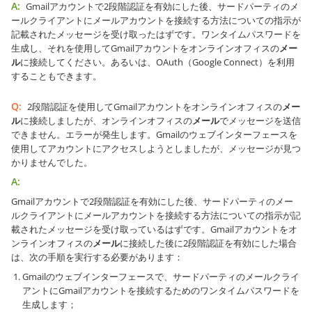
A:
Gmailアカウントで2段階認証を有効にした後、サードパーティのメ
ールクライアントにメールアカウントを接続する方法についての指示が
記載されたメッセージを受け取ったはずです。ワンタイムパスワードを
生成し、それを使用してGmailアカウントをオンラインオフィスの
メー
ル
に接続してください。あるいは、OAuth（Google Connect）を利用
することもできます。
Q:
2段階認証を使用してGmailアカウントをオンラインオフィスの
メー
ル
に接続しましたが、オンラインオフィスの
メール
でメッセージを送信
できません。エラーが発生します。Gmailのウェブインターフェースを
使用してアカウントにアクセスしようとしましたが、メッセージが見つ
かりませんでした。
A:
Gmailアカウントで2段階認証を有効にした後、サードパーティのメー
ルクライアントにメールアカウントを接続する方法についての指示が記
載されたメッセージを受け取っているはずです。Gmailアカウントをオ
ンラインオフィスの
メール
に接続した後に2段階認証を有効にした場合
は、次の手順を実行する必要があります：
Gmailのウェブインターフェースで、サードパーティのメールクライ
アントにGmailアカウントを接続するためのワンタイムパスワードを
生成します；