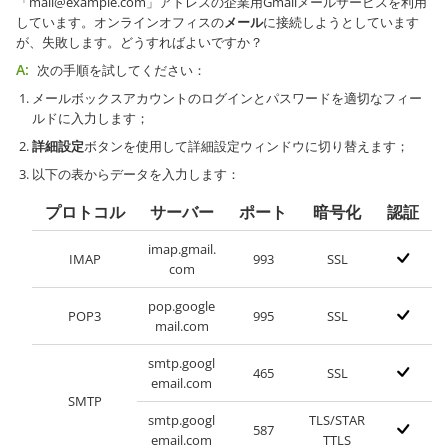
「mail@example.com」アドレスの企業用Gmailメールサービスを利用
しています。オンラインオフィスの
メール
に接続しようとしています
が、失敗します。どうすればよいですか？
A:
次の手順を試してください：
メールボックスアカウントのログインとパスワードを適切なフィー
ルドに入力します；
詳細設定
ボタンを使用して詳細設定ウィンドウに切り替えます；
以下の表からデータを入力します：
プロトコル
サーバー
ポート
暗号化
認証
imap.gmail.
IMAP
993
SSL
com
pop.google
POP3
995
SSL
mail.com
smtp.googl
465
SSL
email.com
SMTP
smtp.googl
TLS/STAR
587
email.com
TTLS