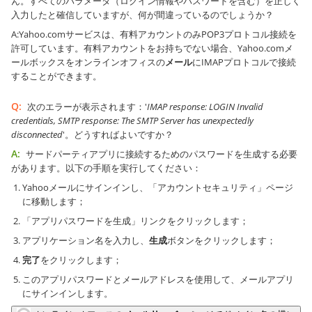
ん。すべてのパラメータ（ログイン情報やパスワードを含む）を正しく
入力したと確信していますが、何が間違っているのでしょうか？
A:
Yahoo.comサービスは、有料アカウントのみPOP3プロトコル接続を
許可しています。有料アカウントをお持ちでない場合、Yahoo.comメ
ールボックスをオンラインオフィスの
メール
にIMAPプロトコルで接続
することができます。
Q:
次のエラーが表示されます：'
IMAP response: LOGIN Invalid
credentials, SMTP response: The SMTP Server has unexpectedly
disconnected
'。どうすればよいですか？
A:
サードパーティアプリに接続するためのパスワードを生成する必要
があります。以下の手順を実行してください：
Yahooメールにサインインし、「アカウントセキュリティ」ページ
に移動します；
「アプリパスワードを生成」リンクをクリックします；
アプリケーション名を入力し、
生成
ボタンをクリックします；
完了
をクリックします；
このアプリパスワードとメールアドレスを使用して、メールアプリ
にサインインします。