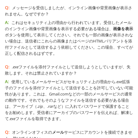
Q:
メッセージを受信しましたが、インライン画像や背景画像が表示さ
れません。なぜですか？
A:
これはセキュリティ上の理由から行われています。受信したメール
のインライン画像や背景画像を表示する必要がある場合は、
画像を表示
ボタンを使用して表示してください。それでも一部の画像が表示されな
い場合は、送信者にこれらの画像またはページのHTMLバリアントを添
付ファイルとして送信するよう依頼してください。この場合、すべてが
正しく配信されるはずです。
Q:
.exe
ファイルを添付ファイルとして送信しようとしていますが、失
敗します。それは禁止されていますか？
A:
使用しているメールサービスがセキュリティ上の理由から
.exe
拡張
子のファイルを添付ファイルとして送信することを許可していない可能
性があります。これは、Gmail.comなどの一部のメールサービスの通常
の動作です。それでもそのようなファイルを送信する必要がある場合
は、アーカイブ（
.zip
、
.rar
など）に入れてパスワードで保護すること
をお勧めします。受信者にアーカイブのパスワードを伝えれば、解凍し
て
.exe
ファイルを取得できます。
Q:
オンラインオフィスの
メール
サービスにアカウントを接続できませ