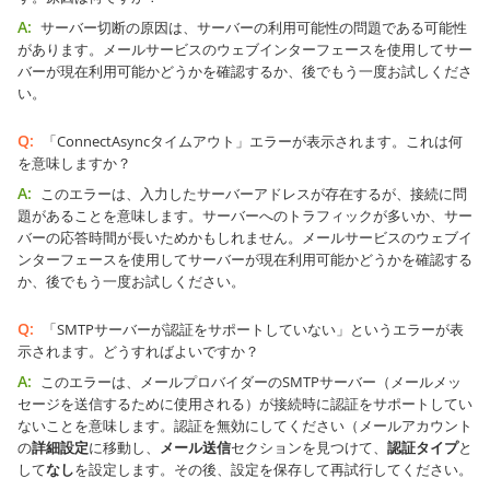
A:
サーバー切断の原因は、サーバーの利用可能性の問題である可能性
があります。メールサービスのウェブインターフェースを使用してサー
バーが現在利用可能かどうかを確認するか、後でもう一度お試しくださ
い。
Q:
「ConnectAsyncタイムアウト」エラーが表示されます。これは何
を意味しますか？
A:
このエラーは、入力したサーバーアドレスが存在するが、接続に問
題があることを意味します。サーバーへのトラフィックが多いか、サー
バーの応答時間が長いためかもしれません。メールサービスのウェブイ
ンターフェースを使用してサーバーが現在利用可能かどうかを確認する
か、後でもう一度お試しください。
Q:
「SMTPサーバーが認証をサポートしていない」というエラーが表
示されます。どうすればよいですか？
A:
このエラーは、メールプロバイダーのSMTPサーバー（メールメッ
セージを送信するために使用される）が接続時に認証をサポートしてい
ないことを意味します。認証を無効にしてください（メールアカウント
の
詳細設定
に移動し、
メール送信
セクションを見つけて、
認証タイプ
と
して
なし
を設定します。その後、設定を保存して再試行してください。