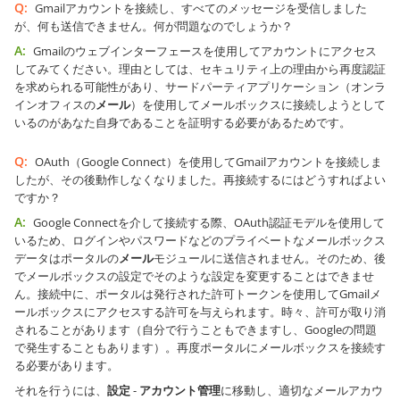
Q:
Gmailアカウントを接続し、すべてのメッセージを受信しました
が、何も送信できません。何が問題なのでしょうか？
A:
Gmailのウェブインターフェースを使用してアカウントにアクセス
してみてください。理由としては、セキュリティ上の理由から再度認証
を求められる可能性があり、サードパーティアプリケーション（オンラ
インオフィスの
メール
）を使用してメールボックスに接続しようとして
いるのがあなた自身であることを証明する必要があるためです。
Q:
OAuth（Google Connect）を使用してGmailアカウントを接続しま
したが、その後動作しなくなりました。再接続するにはどうすればよい
ですか？
A:
Google Connectを介して接続する際、OAuth認証モデルを使用して
いるため、ログインやパスワードなどのプライベートなメールボックス
データはポータルの
メール
モジュールに送信されません。そのため、後
でメールボックスの設定でそのような設定を変更することはできませ
ん。接続中に、ポータルは発行された許可トークンを使用してGmailメ
ールボックスにアクセスする許可を与えられます。時々、許可が取り消
されることがあります（自分で行うこともできますし、Googleの問題
で発生することもあります）。再度ポータルにメールボックスを接続す
る必要があります。
それを行うには、
設定
-
アカウント管理
に移動し、適切なメールアカウ