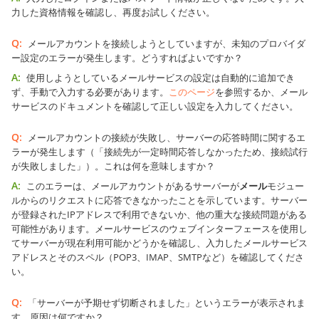
力した資格情報を確認し、再度お試しください。
Q:
メールアカウントを接続しようとしていますが、未知のプロバイダ
ー設定のエラーが発生します。どうすればよいですか？
A:
使用しようとしているメールサービスの設定は自動的に追加でき
ず、手動で入力する必要があります。
このページ
を参照するか、メール
サービスのドキュメントを確認して正しい設定を入力してください。
Q:
メールアカウントの接続が失敗し、サーバーの応答時間に関するエ
ラーが発生します（「接続先が一定時間応答しなかったため、接続試行
が失敗しました」）。これは何を意味しますか？
A:
このエラーは、メールアカウントがあるサーバーが
メール
モジュー
ルからのリクエストに応答できなかったことを示しています。サーバー
が登録されたIPアドレスで利用できないか、他の重大な接続問題がある
可能性があります。メールサービスのウェブインターフェースを使用し
てサーバーが現在利用可能かどうかを確認し、入力したメールサービス
アドレスとそのスペル（POP3、IMAP、SMTPなど）を確認してくださ
い。
Q:
「サーバーが予期せず切断されました」というエラーが表示されま
す。原因は何ですか？