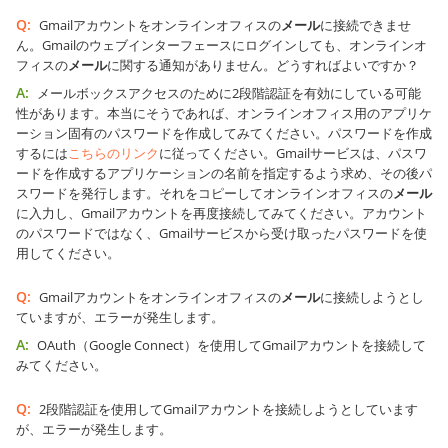
Q:
Gmailアカウントをオンラインオフィスの
メール
に接続できませ
ん。Gmailのウェブインターフェースにログインしても、オンラインオ
フィスの
メール
に関する通知がありません。どうすればよいですか？
A:
メールボックスアクセスのために2段階認証を有効にしている可能
性があります。本当にそうであれば、オンラインオフィス用のアプリケ
ーション固有のパスワードを作成してみてください。パスワードを作成
するには
こちらのリンク
に従ってください。Gmailサービスは、パスワ
ードを作成するアプリケーションの名前を指定するよう求め、その後パ
スワードを発行します。それをコピーしてオンラインオフィスの
メール
に入力し、Gmailアカウントを再度接続してみてください。アカウント
のパスワードではなく、Gmailサービスから受け取ったパスワードを使
用してください。
Q:
Gmailアカウントをオンラインオフィスの
メール
に接続しようとし
ていますが、エラーが発生します。
A:
OAuth（Google Connect）を使用してGmailアカウントを接続して
みてください。
Q:
2段階認証を使用してGmailアカウントを接続しようとしています
が、エラーが発生します。