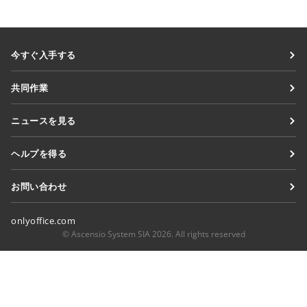
今すぐ入手する
Docs
共同作業
DocSpace
貢献者向け
ニュースを見る
Workspace
翻訳者向け
ブログ
コネクター
ヘルプを得る
インフルエンサー向け
デスクトップアプリ
フォーラム
求人情報
お問い合わせ
モバイルアプリ
研修コース
セールスに関する質問
sales@onlyoffice.com
onlyoffice.com
ウェビナー
パートナーシップに関するお問い合わせ
partners@onlyoffice.com
© Ascensio System SIA 2026. All rights reserved
ホワイトペーパー
メディアに関するお問い合わせ
press@onlyoffice.com
サポートお問い合わせフォーム
折り返し電話のリクエスト
デモを依頼する