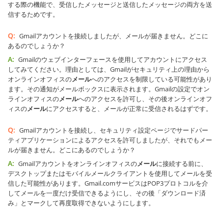
する際の機能で、受信したメッセージと送信したメッセージの両方を送
信するためです。
Q:
Gmailアカウントを接続しましたが、メールが届きません。どこに
あるのでしょうか？
A:
Gmailのウェブインターフェースを使用してアカウントにアクセス
してみてください。理由としては、Gmailがセキュリティ上の理由から
オンラインオフィスの
メール
へのアクセスを制限している可能性があり
ます。その通知がメールボックスに表示されます。Gmailの設定でオン
ラインオフィスの
メール
へのアクセスを許可し、その後オンラインオフ
ィスの
メール
にアクセスすると、メールが正常に受信されるはずです。
Q:
Gmailアカウントを接続し、セキュリティ設定ページでサードパー
ティアプリケーションによるアクセスを許可しましたが、それでもメー
ルが届きません。どこにあるのでしょうか？
A:
Gmailアカウントをオンラインオフィスの
メール
に接続する前に、
デスクトップまたはモバイルメールクライアントを使用してメールを受
信した可能性があります。Gmail.comサービスはPOP3プロトコルを介
してメールを一度だけ受信できるようにし、その後「ダウンロード済
み」とマークして再度取得できないようにします。