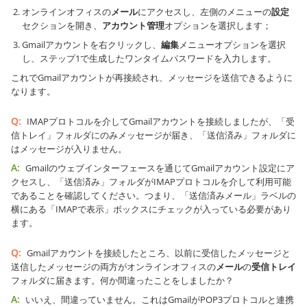
オンラインオフィスの
メール
にアクセスし、左側のメニューの
設定
セクションを開き、
アカウント管理
オプションを選択します；
Gmailアカウントを右クリックし、
編集
メニューオプションを選択
し、ステップ1で生成したワンタイムパスワードを入力します。
これでGmailアカウントが再接続され、メッセージを送信できるように
なります。
Q:
IMAPプロトコルを介してGmailアカウントを接続しましたが、「受
信トレイ」フォルダにのみメッセージが届き、「送信済み」フォルダに
はメッセージが入りません。
A:
Gmailのウェブインターフェースを通じてGmailアカウント設定にア
クセスし、「送信済み」フォルダがIMAPプロトコルを介して利用可能
であることを確認してください。つまり、「送信済みメール」ラベルの
横にある「IMAPで表示」ボックスにチェックが入っている必要があり
ます。
Q:
Gmailアカウントを接続したところ、以前に受信したメッセージと
送信したメッセージの両方がオンラインオフィスの
メール
の
受信トレイ
フォルダに届きます。何か間違ったことをしましたか？
A:
いいえ、間違っていません。これはGmailがPOP3プロトコルと連携