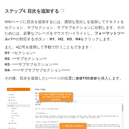
ステップ4. 目次を追加する
Wikiページに目次を追加するには、適切な見出しを追加してテキストを
セクション、サブセクション、サブサブセクションに分割します。その
ためには、必要なフレーズをマウスでハイライトし、
フォーマットツー
ルバー
の対応するボタン：
H1
、
H2
、
H3
、
H4
をクリックします。
また、
=
記号を使用して手動で行うこともできます：
H1
- =セクション=
H2
- ==サブセクション==
H3
- ===サブサブセクション===
H4
- ====サブサブサブセクション====
その後、目次を追加したいページの位置に
@@TOC@@
を挿入します。