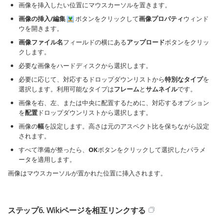
画像を挿入したい位置にマウスカーソルを置きます。
画像の挿入/編集
ボタンをクリックして
画像プロパティ
ウィンド
ウを開きます。
画像ファイル名
フィールドの横にある
アップロード
ボタンをクリッ
クします。
必要な画像をハードディスクから選択します。
必要に応じて、対応するドロップダウンリストから
特別なタイプ
を
選択します。利用可能なタイプは
フレーム
と
サムネイル
です。
画像を右、左、または中央に配置するために、対応するオプション
を
配置
ドロップダウンリストから選択します。
画像の
幅
を設定します。高さは元のアスペクト比を保ちながら設定
されます。
すべて準備が整ったら、
OK
ボタンをクリックして選択したパラメ
ータを適用します。
画像はマウスカーソルが置かれた位置に挿入されます。
ステップ6. Wikiページを相互リンクする