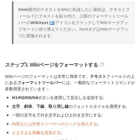
html
形式のテキストをWikiに転送したい場合は、テキストフ
ィールドにテキストを貼り付け、上部のフォーマットツール
バーの
Wikitext
アイコンをクリックしてWikiマークアッ
プモードに切り替えてください。htmlタグはWikiマークアッ
プに変換されます。
ステップ3. Wikiページをフォーマットする
Wikiページのフォーマットは非常に簡単です。
テキスト
フィールドの上
にある
フォーマットツールバー
には、一般的なフォーマットコマンドが
多数用意されています：
H1/H2/H3/H4
ボタンを使用して見出しを追加する;
太字
、
斜体
、
下線
、
取り消し線
のフォントスタイルを適用する;
一部の文字を下付き文字および上付き文字にする;
内部または外部リソースへのリンクを挿入する
;
さまざまな画像を追加する
;