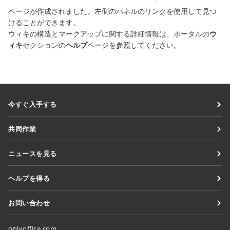
ページが作成されました。左側のパネルのリンクを使用して見つ
けることができます。
ウィキの構造とマークアップに関する詳細情報は、ポータルの
ウ
ィキ
セクションの
ヘルプ
ページを参照してください。
今すぐ入手する
Docs
共同作業
DocSpace
貢献者向け
ニュースを見る
Workspace
翻訳者向け
ブログ
コネクター
ヘルプを得る
インフルエンサー向け
デスクトップアプリ
フォーラム
求人情報
お問い合わせ
モバイルアプリ
研修コース
セールスに関する質問
sales@onlyoffice.com
onlyoffice.com
ウェビナー