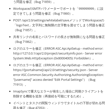
う問題を修正（Bug 71859）。
WorkspaceのSMTPパラメーターでポートを「999999999」に設
定できてしまう問題を修正（Bug 71860）。
POST /api/2.0/settings/whitelabel/saveメソッドでWorkspaceの
「logoText」文字列に無制限の文字数を渡せてしまう問題を修正
（Bug 71857）。
共有リンクの名前とパスワードの長さが無制限になる問題を修正
（Bug 71862）。
ログのエラーを修正（ERROR ASC.Api.ApiSetup - method error:
http://127.0.0.1/api/2.0/project/securityinfo.json - Server error
System.Web.HttpException (0x80004005): Forbidden）。
ログのエラーを修正（ERROR ASC.Api.ApiSetup - method error:
https://[portalname]/api/2.0/settings/security.json - Server
error ASC.Common.Security.Authorizing.AuthorizingException:
"[username]" access denied "Edit Portal Settings"）（Bug
71913）。
ImapSyncで重大なエラーが発生した場合に同期クライアントを
削除する機能を追加（再接続を可能にするため）。
イベントとタスクの閲覧ウィンドウでタイトルの下部が切れる問
題を修正（Bug 47353）。