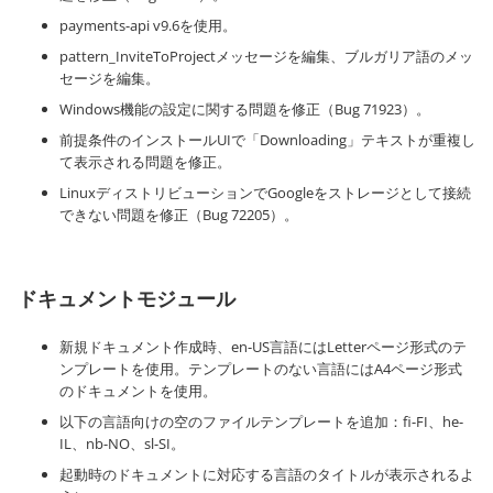
payments-api v9.6を使用。
pattern_InviteToProjectメッセージを編集、ブルガリア語のメッ
セージを編集。
Windows機能の設定に関する問題を修正（Bug 71923）。
前提条件のインストールUIで「Downloading」テキストが重複し
て表示される問題を修正。
LinuxディストリビューションでGoogleをストレージとして接続
できない問題を修正（Bug 72205）。
ドキュメントモジュール
新規ドキュメント作成時、en-US言語にはLetterページ形式のテ
ンプレートを使用。テンプレートのない言語にはA4ページ形式
のドキュメントを使用。
以下の言語向けの空のファイルテンプレートを追加：fi-FI、he-
IL、nb-NO、sl-SI。
起動時のドキュメントに対応する言語のタイトルが表示されるよ