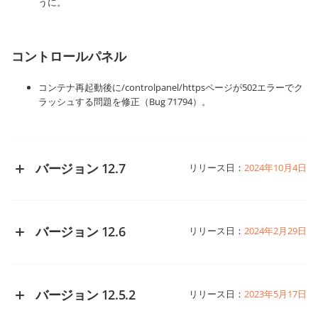
うに。
コントロールパネル
コンテナ再起動後に/controlpanel/httpsページが502エラーでク
ラッシュする問題を修正（Bug 71794）。
バージョン 12.7
リリース日：
2024年10月4日
ポータル全般の変更
バージョン 12.6
リリース日：
2024年2月29日
バージョン番号を指定しない最新版のFacebook APIを使用。以
前はバージョン2.7が使用されており、廃止済みだった。
ポータル全般の変更
ZoomログインプロバイダーをADDした。
UrlShortenerサービスのconfigにMySQLポート設定を追加。
バージョン 12.5.2
リリース日：
2023年5月17日
ソースのビルドを編集。
エンティティを部分的に取得し、IDでソートするためのメソッド
別リポジトリに移行したメールサービスを削除。