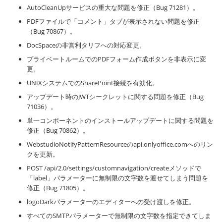
AutoCleanUpサービスの重大な問題を修正（Bug 71281）。
PDFファイルで「コメント」タブが表示されない問題を修正
（Bug 70867）。
DocSpaceの非営利タリフへの対応変更。
プライベートルームでのPDFフォーム作成ボタンを非表示に変
更。
UNIXシステムでのSharePoint接続を有効化。
アップデート時のJWTシークレットに関する問題を修正（Bug
71036）。
単一コンポーネントのインストールアップデートに関する問題を
修正（Bug 70862）。
WebstudioNotifyPatternResourceのapi.onlyoffice.comへのリン
クを更新。
POST /api/2.0/settings/customnavigation/createメソッドで
「label」パラメーターに無制限の文字数を渡せてしまう問題を
修正（Bug 71805）。
logoDarkパラメーターのエディターへの受け渡しを修正。
すべてのSMTPパラメーターで無制限の文字数を指定できてしま