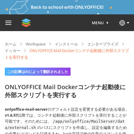
Back to school with ONLYOFFICE!
MENU
ホーム
Workspace
インストール
エンタープライズ
ドッカー
ONLYOFFICE Mail Dockerコンテナ起動後に外部スクリプ
トを実行する
この記事はAIによって翻訳されました
ONLYOFFICE Mail Dockerコンテナ起動後に
外部スクリプトを実行する
onlyoffice-mail-server
のデフォルト設定を変更する必要がある場合、
v1.6.57
以降では、コンテナ起動後に外部スクリプトを実行することが
可能です。そのためには、
/app/onlyoffice/MailServer/dat
のパスにスクリプトを作成し、設定を編集するため
a/external.sh
の必要なコマンドを記述するか、bash言語で他の任意のコマンドを使