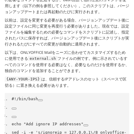
用します（以下の例を参照してください）。このスクリプトは、バージ
ョンアップデートまたは再起動のたびに実行されます。
以前は、設定を変更する必要がある場合、バージョンアップデート後に
設定ファイルに同じ変更を再度行う必要がありました。現在では、設定
ファイルを編集するための必要なコマンドをスクリプトに記述し、指定
されたパスに保存すれば、バージョンアップデート後にスクリプトが実
行されるたびにすべての変更が自動的に適用されます。
以下は、ONLYOFFICE Mailをニーズに合わせてカスタマイズするため
に使用できる
ファイルの例です。例に示されているす
external.sh
べてのコマンドを使用する必要はなく、必要なものだけを使用するか、
独自のコマンドを追加することができます。
は、信頼するIPアドレスのセット（スペースで区
{ANY-YOUR-IPS}
切る）に置き換える必要があります。
#!/bin/bash
echo 
"Add ignore IP addresses"
sed 
-
i 
-
e 
's/ignoreip = 127.0.0.1\/8 onlyoffice-