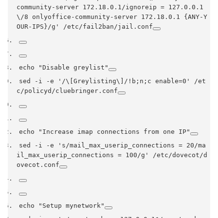
community-server 172.18.0.1/ignoreip = 127.0.0.1
\/8 onlyoffice-community-server 172.18.0.1 {ANY-Y
OUR-IPS}/g'
/
etc
/
fail2ban
/
jail
.
conf
echo 
"Disable greylist"
sed 
-
i 
-
e 
'/\[Greylisting\]/!b;n;c enable=0'
/
et
c
/
policyd
/
cluebringer
.
conf
echo 
"Increase imap connections from one IP"
sed 
-
i 
-
e 
's/mail_max_userip_connections = 20/ma
il_max_userip_connections = 100/g'
/
etc
/
dovecot
/
d
ovecot
.
conf
echo 
"Setup mynetwork"