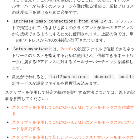
ルサーバーから多くのメッセージを受け取る場合に、業務プロセス
の速度低下を避けるために必要です。
は、デフォル
Increase imap connections from one IP
トで指定されているよりも多くのクライアントが単一のIPアドレス
から接続できるようにするために使用されます。上記の例では、単
一のIPアドレスから100の接続が許可されています。
は、
Postfix
の設定ファイルで信頼できるネッ
Setup mynetwork
トワークのリストを指定するために使用され、信頼できるネットワ
ークに属するIPアドレスに対するメールサーバーチェックを緩和し
ます。
変更が行われると、
、
、
fail2ban-client
dovecot
postfi
サービスが設定ファイルを再度読み込みます。
x
スクリプトを使用して特定の操作を実行する方法については、以下の記
事を参照してください：
スクリプトを使用してONLYOFFICE Mailでメールボックスを作成す
る
スクリプトを使用してONLYOFFICE Mailのメールボックスのパスワ
ードを変更する
スクリプトを使用して新しいメールボックスと古いメールボックス