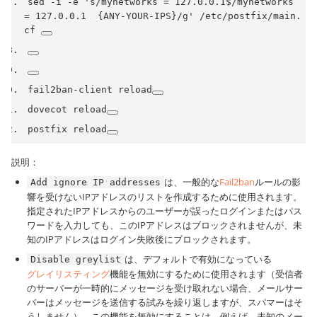
sed 
-
i 
-
e 
's/mynetworks = 127.0.0.1$/mynetworks 
= 127.0.0.1  {ANY-YOUR-IPS}/g'
/
etc
/
postfix
/
main
.
cf 
fail2ban
-
client reload
dovecot reload
postfix reload
説明：
は、一般的な
Fail2ban
ルールの影
Add ignore IP addresses
響を受けないIPアドレスのリストを作成するために使用されます。
指定されたIPアドレスからのユーザーが誤ったログインまたはパス
ワードを入力しても、このIPアドレスはブロックされませんが、未
知のIPアドレスはログイン失敗後にブロックされます。
は、デフォルトで有効になっている
Disable greylist
グレイリスティング
機能を無効にするために使用されます（受信者
のサーバーが一時的にメッセージを受け取れない場合、メールサー
バーはメッセージを送信する試みを繰り返しますが、スパマーはそ
うしません）。この機能を無効にすることは、例えば、未知のメー