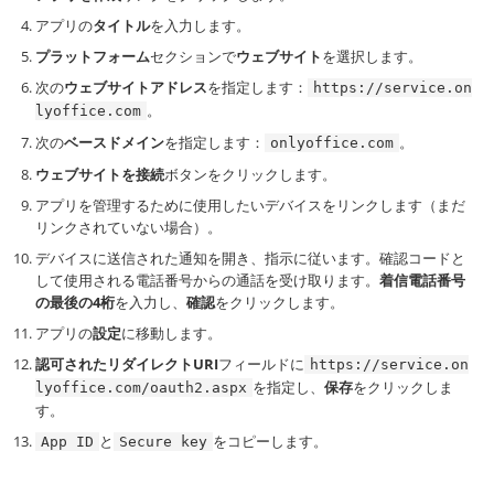
アプリの
タイトル
を入力します。
プラットフォーム
セクションで
ウェブサイト
を選択します。
次の
ウェブサイトアドレス
を指定します：
https://service.on
。
lyoffice.com
次の
ベースドメイン
を指定します：
。
onlyoffice.com
ウェブサイトを接続
ボタンをクリックします。
アプリを管理するために使用したいデバイスをリンクします（まだ
リンクされていない場合）。
デバイスに送信された通知を開き、指示に従います。確認コードと
して使用される電話番号からの通話を受け取ります。
着信電話番号
の最後の4桁
を入力し、
確認
をクリックします。
アプリの
設定
に移動します。
認可されたリダイレクトURI
フィールドに
https://service.on
を指定し、
保存
をクリックしま
lyoffice.com/oauth2.aspx
す。
と
をコピーします。
App ID
Secure key