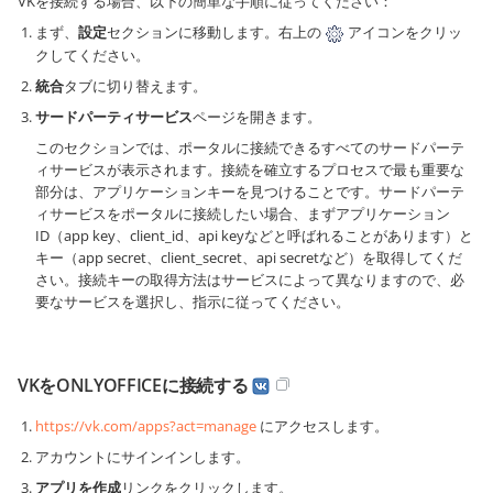
VKを接続する場合、以下の簡単な手順に従ってください：
まず、
設定
セクションに移動します。右上の
アイコンをクリッ
クしてください。
統合
タブに切り替えます。
サードパーティサービス
ページを開きます。
このセクションでは、ポータルに接続できるすべてのサードパーテ
ィサービスが表示されます。接続を確立するプロセスで最も重要な
部分は、アプリケーションキーを見つけることです。サードパーテ
ィサービスをポータルに接続したい場合、まずアプリケーション
ID（app key、client_id、api keyなどと呼ばれることがあります）と
キー（app secret、client_secret、api secretなど）を取得してくだ
さい。接続キーの取得方法はサービスによって異なりますので、必
要なサービスを選択し、指示に従ってください。
VKをONLYOFFICEに接続する
https://vk.com/apps?act=manage
にアクセスします。
アカウントにサインインします。
アプリを作成
リンクをクリックします。