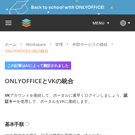
Back to school with ONLYOFFICE!
MENU
ホーム
Workspace
管理
外部サービスの接続
ONLYOFFICEとVKの統合
この記事はAIによって翻訳されました
ONLYOFFICEとVKの統合
VK
アカウントを接続して、ポータルに素早くログインしましょう。
認
証キー
を使用して、ポータルをVKに接続します。
基本手順