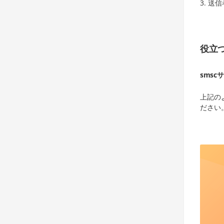
送信
役立
smsc
サ
上記の
ださい