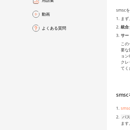
用語集
sms
動画
まず
統合
よくある質問
サー
この
要な
ョン
クレ
てく
sms
sms
パ
ます