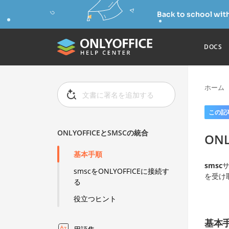
Back to school wit
DOCS
ホーム
この記
ONLYOFFICEとSMSCの統合
ON
基本手順
smsc
smscをONLYOFFICEに接続す
を受け
る
役立つヒント
基本