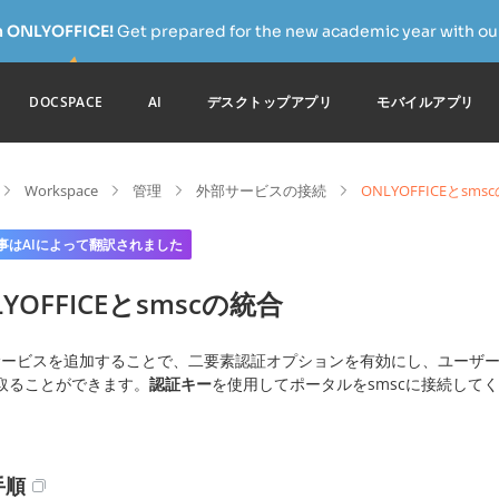
h ONLYOFFICE!
Get prepared for the new academic year with our
DOCSPACE
AI
デスクトップアプリ
モバイルアプリ
Workspace
管理
外部サービスの接続
ONLYOFFICEとsms
事はAIによって翻訳されました
LYOFFICEとsmscの統合
サービスを追加することで、二要素認証オプションを有効にし、ユーザー
取ることができます。
認証キー
を使用してポータルをsmscに接続して
手順