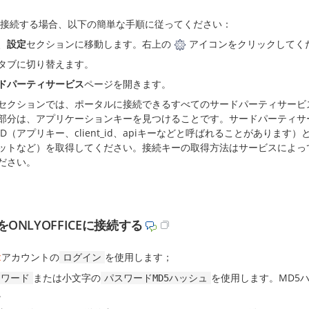
cを接続する場合、以下の簡単な手順に従ってください：
、
設定
セクションに移動します。右上の
アイコンをクリックしてく
タブに切り替えます。
ドパーティサービス
ページを開きます。
セクションでは、ポータルに接続できるすべてのサードパーティサービ
部分は、アプリケーションキーを見つけることです。サードパーティサ
ID（アプリキー、client_id、apiキーなどと呼ばれることがあります）とキ
ットなど）を取得してください。接続キーの取得方法はサービスによっ
ださい。
cをONLYOFFICEに接続する
c
アカウントの
を使用します；
ログイン
または小文字の
を使用します。MD5
スワード
パスワードMD5ハッシュ
。