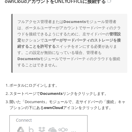
ownCloudアカウントをONLYOFFICEに接続する
フルアクセス管理者または
Documents
モジュール管理者
は、ポータルユーザーがアカウントでサードパーティのクラ
ウドを接続できるようにするために、左サイドバーの
管理設
定
セクションで
ユーザーがサードパーティのストレージを接
続することを許可する
スイッチをオンにする必要がありま
す。この設定が無効になっている場合、管理者も
Documents
モジュールでサードパーティのクラウドを接続
することはできません。
ポータルにログインします。
スタートページで
Documents
リンクをクリックします。
開いた「Documents」モジュールで、左サイドバーの「接続」キャ
プションの下にある
ownCloud
アイコンをクリックします。