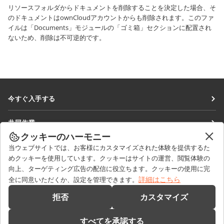
リソースフォルダからドキュメントを削除することを決定した場合、そ
のドキュメントはownCloudアカウントからも削除されます。このファ
イルは「Documents」モジュールの「ゴミ箱」セクションに配置され
ないため、削除は不可逆的です。
今すぐ入手する
Docs
共同作業
DocSpace
クッキーのハーモニー
貢献者向け
ニュースを見る
当ウェブサイトでは、お客様にカスタマイズされた体験を提供するた
Workspace
翻訳者向け
めクッキーを使用しています。クッキーはサイトの運営、閲覧体験の
ブログ
コネクター
向上、ターゲティング広告の配信に役立ちます。クッキーの使用に完
ヘルプを得る
インフルエンサー向け
詳細はこちら
全に同意いただくか、設定を管理できます。
デスクトップアプリ
フォーラム
求人情報
お問い合わせ
拒否
カスタマイズ
モバイルアプリ
研修コース
セールスに関する質問
sales@onlyoffice.com
onlyoffice.com
すべてを承認する
ウェビナー