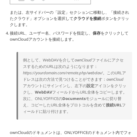
または、左サイドバーの「設定」セクションに移動し、「接続され
たクラウド」オプションを選択して
クラウドを接続
ボタンをクリッ
クします。
接続URL、ユーザー名、パスワードを指定し、
保存
をクリックして
ownCloudアカウントを接続します。
例として、WebDAVを介して
ownCloud
ファイルにアクセ
スするためのURLは次のようになります：
https://yourdomain.com/remote.php/webdav/
。このURLア
ドレスは次の方法で見つけることができます：
ownCloud
アカウントにサインインし、左下の
設定
アイコンをクリッ
クし、
WebDAV
フィールドからURL全体をコピーします。
次に、ONLYOFFICEの
Documents
モジュールに切り替
え、コピーしたURL全体をプロトコルを含めて
接続URL
フ
ィールドに貼り付けます。
ownCloudのドキュメントは、ONLYOFFICEのドキュメント内でフォ