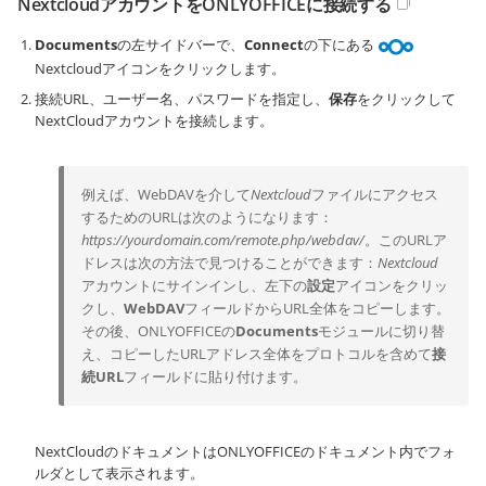
NextcloudアカウントをONLYOFFICEに接続する
Documents
の左サイドバーで、
Connect
の下にある
Nextcloudアイコンをクリックします。
接続URL、ユーザー名、パスワードを指定し、
保存
をクリックして
NextCloudアカウントを接続します。
例えば、WebDAVを介して
Nextcloud
ファイルにアクセス
するためのURLは次のようになります：
https://yourdomain.com/remote.php/webdav/
。このURLア
ドレスは次の方法で見つけることができます：
Nextcloud
アカウントにサインインし、左下の
設定
アイコンをクリッ
クし、
WebDAV
フィールドからURL全体をコピーします。
その後、ONLYOFFICEの
Documents
モジュールに切り替
え、コピーしたURLアドレス全体をプロトコルを含めて
接
続URL
フィールドに貼り付けます。
NextCloudのドキュメントはONLYOFFICEのドキュメント内でフォ
ルダとして表示されます。