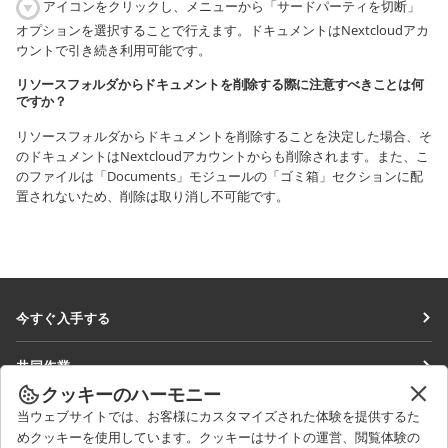
アイコンをクリックし、メニューから「サードパーティを切断」
オプションを選択することで行えます。ドキュメントはNextcloudアカ
ウントで引き続き利用可能です。
リソースフォルダからドキュメントを削除する際に注意すべきことは何
ですか？
リソースフォルダからドキュメントを削除することを決定した場合、そ
のドキュメントはNextcloudアカウントからも削除されます。また、こ
のファイルは「Documents」モジュールの「ゴミ箱」セクションに配
置されないため、削除は取り消し不可能です。
今すぐ入手する
Docs
共同作業
DocSpace
クッキーのハーモニー
貢献者向け
ニュースを見る
当ウェブサイトでは、お客様にカスタマイズされた体験を提供するた
Workspace
翻訳者向け
めクッキーを使用しています。クッキーはサイトの運営、閲覧体験の
ブログ