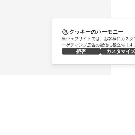
D
M
クッキーのハーモニー
m
当ウェブサイトでは、お客様にカスタ
/
ドキ
ーゲティング広告の配信に役立ちます
U
A
拒否
カスタマイ
ドキ
/
W
今すぐ入手する
共同作業
m
6
Docs
貢献者向
DocSpace
翻訳者向
6
Workspace
インフル
ドキ
コネクター
求人情報
デスクトップアプリ
ニュース