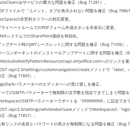
AutoCleanUpサービスの重大な問題を修正（Bug 71281）。
PDFファイルで「コメント」タブが表示されない問題を修正（Bug 7086
DocSpaceの非営利タリフへの対応変更。
プライベートルームでのPDFフォーム作成ボタンを非表示に変更。
UNIXシステムでのSharePoint接続を有効化。
アップデート時のJWTシークレットに関する問題を修正（Bug 71036）
単一コンポーネントのインストールアップデートに関する問題を修正（Bug 
ebstudioNotifyPatternResourceのapi.onlyoffice.comへのリンク
OST /api/2.0/settings/customnavigation/createメ
正（Bug 71805）。
logoDarkパラメーターのエディターへの受け渡しを修正。
すべてのSMTPパラメーターで無制限の文字数を指定できてしまう問題を修正
WorkspaceのSMTPパラメーターでポートを「999999999」に設定でき
OST /api/2.0/settings/whitelabel/saveメソッドでWorks
正（Bug 71857）。
共有リンクの名前とパスワードの長さが無制限になる問題を修正（Bug 71