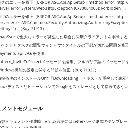
グのエラーを修正（ERROR ASC.Api.ApiSetup - method error: http://127.0
erver error System.Web.HttpException (0x80004005): Forbidden）
グのエラーを修正（ERROR ASC.Api.ApiSetup - method error: https://[por
erver error ASC.Common.Security.Authorizing.AuthorizingException
ettings"）（Bug 71913）。
ImapSyncで重大なエラーが発生した場合に同期クライアントを削除
イベントとタスクの閲覧ウィンドウでタイトルの下部が切れる問題を修正（B
ayments-api v9.6を使用。
pattern_InviteToProjectメッセージを編集、ブルガリア語のメッセー
Windows機能の設定に関する問題を修正（Bug 71923）。
前提条件のインストールUIで「Downloading」テキストが重複して表
LinuxディストリビューションでGoogleをストレージとして接続できない問
ュメントモジュール
新規ドキュメント作成時、en-US言語にはLetterページ形式のテンプ
式のドキュメントを使用。