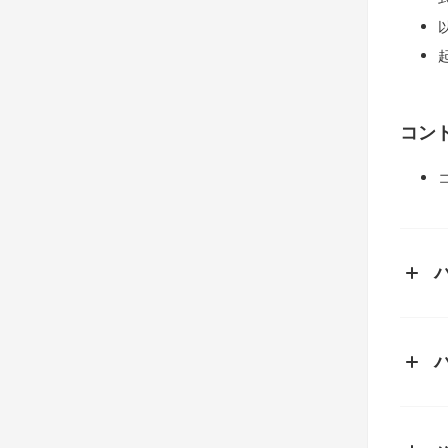
コン
バ
ポー
バ
ポー