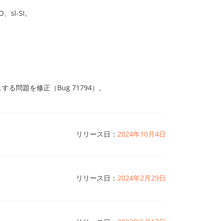
sl-SI。
シュする問題を修正（Bug 71794）。
リリース日：
2024年10月4日
リリース日：
2024年2月29日
ージョン2.7が使用されており、廃止済みだった。