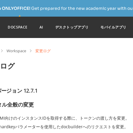
h ONLYOFFICE!
Get prepared for the new academic year with our
DOCSPACE
AI
デスクトップアプリ
モバイルアプリ
Workspace
変更ログ
更ログ
ージョン 12.7.1
タル全般の変更
AMI向けのインスタンスIDを取得する際に、トークンの渡し方を変更。
shardkeyパラメーターを使用したdocbuilderへのリクエストを変更。