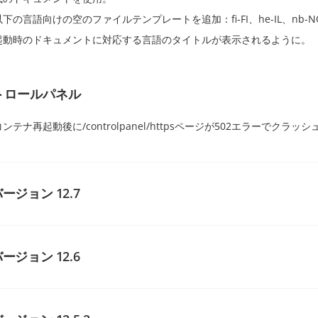
以下の言語向けの空のファイルテンプレートを追加：fi-FI、he-IL、nb-NO、
起動時のドキュメントに対応する言語のタイトルが表示されるように。
トロールパネル
コンテナ再起動後に/controlpanel/httpsページが502エラーでクラッ
ージョン 12.7
タル全般の変更
ージョン 12.6
バージョン番号を指定しない最新版のFacebook APIを使用。以前はバ
ZoomログインプロバイダーをADDした。
タル全般の変更
UrlShortenerサービスのconfigにMySQLポート設定を追加。