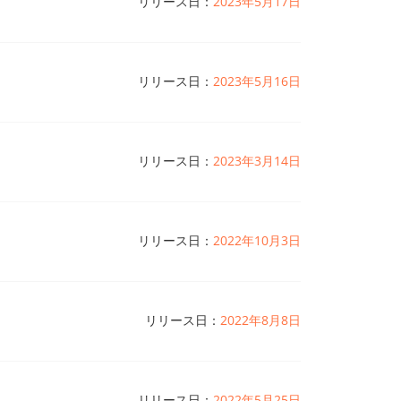
リリース日：
2023年5月17日
。
ディープリンクダイアログウィンドウ；狭い画面での
テナ；ckeditorで@によるユーザーメンション
リリース日：
2023年5月16日
が「参加者」タブで指定されていない連絡先が表示さ
、
、
、
ファイルのサポート対象形
xw
wps
wpt
xlsb
イルを削除。
ブラウザのフレームからはみ出る問題を修正。
」ボタンを追加。
リリース日：
2023年3月14日
）バグを修正。
nternal server error
しく表示されない問題を修正。
」が表示されるバ
Warning! Connection is lost
lidator：サブドメインは最大255文字だが、複数の
キャプションが太字で表示される問題を修正。
情報の配置が乱れるバグを修正。
正。
ドウも閉じてしまうバグを修正。
グを修正。
リリース日：
2022年10月3日
m,ASC.Web.Studio.ashxメソッドでBS Turbo Intruder
展開されないバグを修正。
されないバグを修正。
ラムを削除。
者権限のないユーザーにも利用できる問題を修正（Bug 66647）。
ントへの招待とキャンセルが送信されないバグを修正。
同期されないバグを修正。
きてしまう問題を修正。
気に入りに追加されている場合にお気に入りフォルダ
を修正。
リリース日：
2022年8月8日
問題を修正。
フォルダータイトル」フィールドが表示されない問題
グを修正。
。
も利用できる問題を修正（Bug 66663）。
社を作成できる機能を追加。
を修正。
。
グを修正。
リリース日：
2022年5月25日