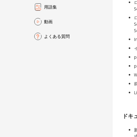
ロ
用語集
S
ロ
動画
S
S
よくある質問
p
ドキ