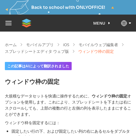
Back to school with ONLYOFFICE!
MENU
ホーム
モバイルアプリ
iOS
モバイルウェブ編集者
スプレッドシートエディタ ウェブ版
ウィンドウ枠の固定
この記事はAIによって翻訳されました
ウィンドウ枠の固定
大規模なデータセットを快適に操作するために、
ウィンドウ枠の固定
オ
プションを使用します。これにより、スプレッドシートを下または右に
スクロールしても、上部の複数の行と左側の列を表示したままにするこ
とができます。
ウィンドウ枠を固定するには：
固定したい行の下、および固定したい列の右にあるセルをダブルタ