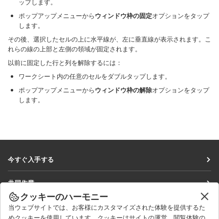
ップします。
ポップアップメニューから
ウィンドウ枠の固定
オプションをタップ
します。
その後、選択したセルの上に水平線が、左に垂直線が表示されます。こ
れらの線の上部と左側の領域が固定されます。
以前に固定した行と列を解除するには：
ワークシート内の任意のセルをダブルタップします。
ポップアップメニューから
ウィンドウ枠の解除
オプションをタップ
します。
今すぐ入手する
Docs
共同作業
DocSpace
クッキーのハーモニー
貢献者向け
ニュースを見る
当ウェブサイトでは、お客様にカスタマイズされた体験を提供するた
Workspace
翻訳者向け
めクッキーを使用しています。クッキーはサイトの運営、閲覧体験の