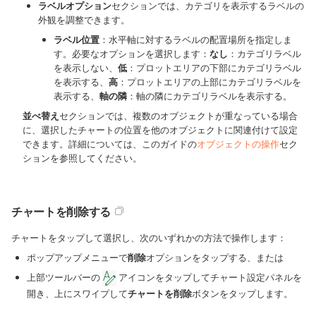
ラベルオプション
セクションでは、カテゴリを表示するラベルの
外観を調整できます。
ラベル位置
：水平軸に対するラベルの配置場所を指定しま
す。必要なオプションを選択します：
なし
：カテゴリラベル
を表示しない、
低
：プロットエリアの下部にカテゴリラベル
を表示する、
高
：プロットエリアの上部にカテゴリラベルを
表示する、
軸の隣
：軸の隣にカテゴリラベルを表示する。
並べ替え
セクションでは、複数のオブジェクトが重なっている場合
に、選択したチャートの位置を他のオブジェクトに関連付けて設定
できます。詳細については、このガイドの
オブジェクトの操作
セク
ションを参照してください。
チャートを削除する
チャートをタップして選択し、次のいずれかの方法で操作します：
ポップアップメニューで
削除
オプションをタップする、または
上部ツールバーの
アイコンをタップしてチャート設定パネルを
開き、上にスワイプして
チャートを削除
ボタンをタップします。