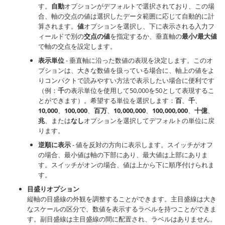
す。
自動
オプションがデフォルトで選択されており、この場
合、軸の交点の値は選択したデータ範囲に応じて自動的に計
算されます。
値
オプションを選択し、下に表示される入力フ
ィールドで別の
交点の値
を指定するか、垂直軸の
最小/最大値
で軸の交点を設定します。
表示単位
- 垂直軸に沿った数値の表現を決定します。このオ
プションは、大きな数値を扱っている場合に、軸上の値をよ
りコンパクトで読みやすい方法で表示したい場合に便利です
（例：
千
の表示単位を使用して50,000を50として表現するこ
とができます）。希望する単位を選択します：
百
、
千
、
10,000
、
100,000
、
百万
、
10,000,000
、
100,000,000
、
十億
、
兆
、または
なし
オプションを選択してデフォルトの単位に戻
ります。
逆順に表示
- 値を反対の方向に表示します。スイッチがオフ
の場合、最小値は軸の下部にあり、最大値は上部にありま
す。スイッチがオンの場合、値は上から下に順序付けられま
す。
目盛りオプション
縦軸の目盛線の外観を調整することができます。主目盛線は大き
なスケールの区分で、数値を表示するラベルを持つことができま
す。副目盛線は主目盛線の間に配置され、ラベルはありません。