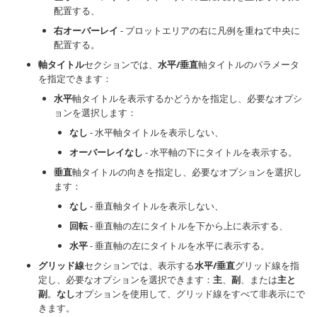
配置する、
右オーバーレイ
- プロットエリアの右に凡例を重ねて中央に
配置する。
軸タイトル
セクションでは、
水平/垂直
軸タイトルのパラメータ
を指定できます：
水平
軸タイトルを表示するかどうかを指定し、必要なオプシ
ョンを選択します：
なし
- 水平軸タイトルを表示しない、
オーバーレイなし
- 水平軸の下にタイトルを表示する。
垂直
軸タイトルの向きを指定し、必要なオプションを選択し
ます：
なし
- 垂直軸タイトルを表示しない、
回転
- 垂直軸の左にタイトルを下から上に表示する、
水平
- 垂直軸の左にタイトルを水平に表示する。
グリッド線
セクションでは、表示する
水平/垂直
グリッド線を指
定し、必要なオプションを選択できます：
主
、
副
、または
主と
副
。
なし
オプションを使用して、グリッド線をすべて非表示にで
きます。