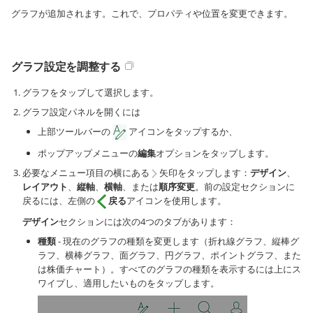
グラフが追加されます。これで、プロパティや位置を変更できます。
グラフ設定を調整する
グラフをタップして選択します。
グラフ設定パネルを開くには
上部ツールバーの
アイコンをタップするか、
ポップアップメニューの
編集
オプションをタップします。
必要なメニュー項目の横にある
矢印をタップします：
デザイン
、
レイアウト
、
縦軸
、
横軸
、または
順序変更
。前の設定セクションに
戻るには、左側の
戻る
アイコンを使用します。
デザイン
セクションには次の4つのタブがあります：
種類
- 現在のグラフの種類を変更します（折れ線グラフ、縦棒グ
ラフ、横棒グラフ、面グラフ、円グラフ、ポイントグラフ、また
は株価チャート）。すべてのグラフの種類を表示するには上にス
ワイプし、適用したいものをタップします。