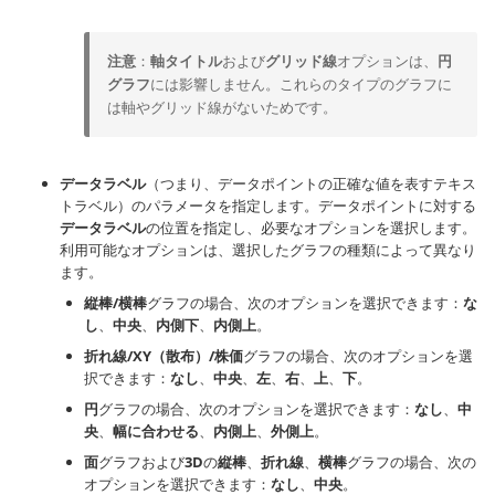
注意
：
軸タイトル
および
グリッド線
オプションは、
円
グラフ
には影響しません。これらのタイプのグラフに
は軸やグリッド線がないためです。
データラベル
（つまり、データポイントの正確な値を表すテキス
トラベル）のパラメータを指定します。データポイントに対する
データラベル
の位置を指定し、必要なオプションを選択します。
利用可能なオプションは、選択したグラフの種類によって異なり
ます。
縦棒/横棒
グラフの場合、次のオプションを選択できます：
な
し
、
中央
、
内側下
、
内側上
。
折れ線/XY（散布）/株価
グラフの場合、次のオプションを選
択できます：
なし
、
中央
、
左
、
右
、
上
、
下
。
円
グラフの場合、次のオプションを選択できます：
なし
、
中
央
、
幅に合わせる
、
内側上
、
外側上
。
面
グラフおよび
3D
の
縦棒
、
折れ線
、
横棒
グラフの場合、次の
オプションを選択できます：
なし
、
中央
。