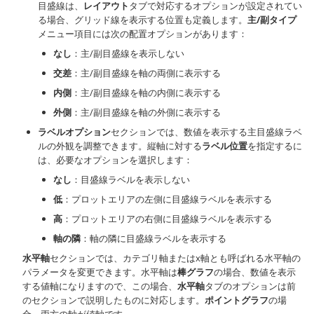
目盛線は、
レイアウト
タブで対応するオプションが設定されてい
る場合、グリッド線を表示する位置も定義します。
主/副タイプ
メニュー項目には次の配置オプションがあります：
なし
：主/副目盛線を表示しない
交差
：主/副目盛線を軸の両側に表示する
内側
：主/副目盛線を軸の内側に表示する
外側
：主/副目盛線を軸の外側に表示する
ラベルオプション
セクションでは、数値を表示する主目盛線ラベ
ルの外観を調整できます。縦軸に対する
ラベル位置
を指定するに
は、必要なオプションを選択します：
なし
：目盛線ラベルを表示しない
低
：プロットエリアの左側に目盛線ラベルを表示する
高
：プロットエリアの右側に目盛線ラベルを表示する
軸の隣
：軸の隣に目盛線ラベルを表示する
水平軸
セクションでは、カテゴリ軸またはx軸とも呼ばれる水平軸の
パラメータを変更できます。水平軸は
棒グラフ
の場合、数値を表示
する値軸になりますので、この場合、
水平軸
タブのオプションは前
のセクションで説明したものに対応します。
ポイントグラフ
の場