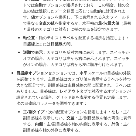
トでは
自動
オプションが選択されており、この場合、軸の交
点の値は選択したデータ範囲に応じて自動的に計算されま
す。
値
オプションを選択し、下に表示される入力フィールド
で異なる
交点の値
を指定するか、水平軸の
最小/最大値
（最初
と最後のカテゴリに対応）に軸の交点を設定できます。
軸位置
：軸のテキストラベルを配置する場所を指定します：
目盛線上
または
目盛線の間
。
逆順で表示
：カテゴリを反対方向に表示します。スイッチが
オフの場合、カテゴリは左から右に表示されます。スイッチ
がオンの場合、カテゴリは右から左に順序付けられます。
目盛線オプション
セクションでは、水平スケールの目盛線の外観
を調整できます。主目盛線はカテゴリ値を表示するラベルを持つ
大きな区分です。副目盛線は主目盛線の間に配置され、ラベルは
ありません。目盛線は、
レイアウト
タブで対応するオプションが
設定されている場合、グリッド線を表示する位置も定義します。
次の目盛線パラメータを調整できます：
主/副タイプ
：次の配置オプションを指定します：
なし
：主/
副目盛線を表示しない、
交差
：主/副目盛線を軸の両側に表示
する、
内側
：主/副目盛線を軸の内側に表示する、
外側
：主/
副目盛線を軸の外側に表示する。