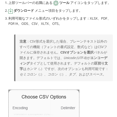
上部ツールバーの右隅にある
ツール
アイコンをタップします。
ダウンロード
メニュー項目をタップします。
利用可能なファイル形式のいずれかをタップします：XLSX、PDF、
PDF/A、ODS、CSV、XLTX、OTS。
注意
：CSV形式を選択した場合、プレーンテキスト以外の
すべての機能（フォントの書式設定、数式など）はCSVフ
ァイルに保存されません。
CSVオプションを選択
パネルが
開きます。デフォルトでは、
Unicode (UTF-8)
が
エンコーデ
ィング
タイプとして使用されます。デフォルトの
区切り文
字
は
カンマ
（,）ですが、次のオプションも利用可能です：
セミコロン
（;）、
コロン
（:）、
タブ
、および
スペース
。