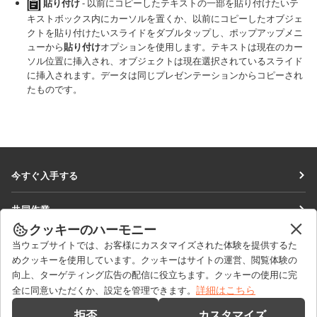
貼り付け
- 以前にコピーしたテキストの一部を貼り付けたいテ
キストボックス内にカーソルを置くか、以前にコピーしたオブジェ
クトを貼り付けたいスライドをダブルタップし、ポップアップメニ
ューから
貼り付け
オプションを使用します。テキストは現在のカー
ソル位置に挿入され、オブジェクトは現在選択されているスライド
に挿入されます。データは同じプレゼンテーションからコピーされ
たものです。
今すぐ入手する
Docs
共同作業
DocSpace
クッキーのハーモニー
貢献者向け
ニュースを見る
当ウェブサイトでは、お客様にカスタマイズされた体験を提供するた
Workspace
翻訳者向け
めクッキーを使用しています。クッキーはサイトの運営、閲覧体験の
ブログ
コネクター
向上、ターゲティング広告の配信に役立ちます。クッキーの使用に完
ヘルプを得る
インフルエンサー向け
詳細はこちら
全に同意いただくか、設定を管理できます。
デスクトップアプリ
フォーラム
求人情報
お問い合わせ
拒否
カスタマイズ