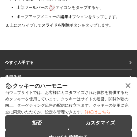
上部ツールバーの
アイコンをタップするか、
ポップアップメニューの
編集
オプションをタップします。
上にスワイプして
スライドを削除
ボタンをタップします。
今すぐ入手する
Docs
共同作業
DocSpace
クッキーのハーモニー
貢献者向け
ニュースを見る
当ウェブサイトでは、お客様にカスタマイズされた体験を提供するた
Workspace
翻訳者向け
めクッキーを使用しています。クッキーはサイトの運営、閲覧体験の
ブログ
コネクター
向上、ターゲティング広告の配信に役立ちます。クッキーの使用に完
ヘルプを得る
インフルエンサー向け
詳細はこちら
全に同意いただくか、設定を管理できます。
デスクトップアプリ
フォーラム
求人情報
お問い合わせ
拒否
カスタマイズ
モバイルアプリ
研修コース
セールスに関する質問
sales@onlyoffice.com
onlyoffice.com