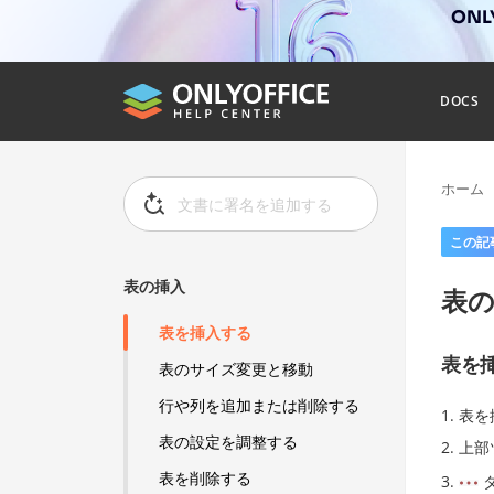
ONL
DOCS
ホーム
この記
表の挿入
表
表を挿入する
表を
表のサイズ変更と移動
行や列を追加または削除する
表を
表の設定を調整する
上部
表を削除する