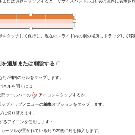
ルまたは境界をタップすると、リサイズハンドル
も表の境界に表示さ
界をタッチして保持し、現在のスライド内の別の場所にドラッグして移
列を追加または削除する
な行/列内のセルをタップします。
パネルを開くには
上部ツールバーの
アイコンをタップするか、
ポップアップメニューの
編集
オプションをタップします。
ブに切り替えます。
するアイコンを使用します：
- カーソルが置かれている列の左側に列を挿入します。