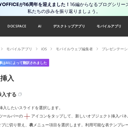
YOFFICEが16周年を迎えました！
16編からなるブログシリー
私たちの歩みを振り返りましょう。
DOCSPACE
AI
デスクトップアプリ
モバイルアプリ
モバイルアプリ
iOS
モバイルウェブ編集者
プレゼンテーシ
事はAIによって翻訳されました
の挿入
挿入する
挿入したいスライドを選択します。
ツールバーの
アイコンをタップして、新しいオブジェクト挿入パネ
タブに切り替え、
表
メニュー項目を選択します。利用可能な表テンプレ