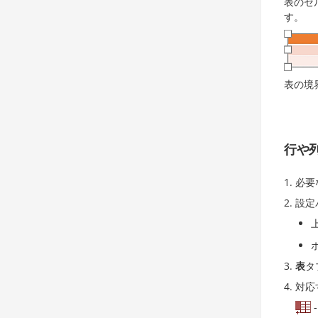
表のセ
す。
表の境
行や
必要
設定
表
タ
対応