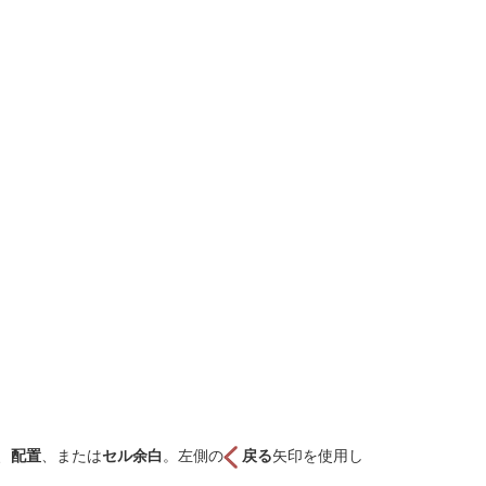
、
配置
、または
セル余白
。左側の
戻る
矢印を使用し