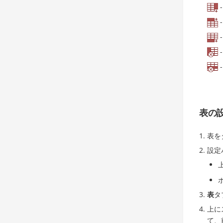
表の
表を
設定
表
タ
上に
て、