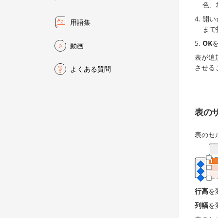
色、
開い
用語集
まで
OK
動画
表が追
させる
よくある質問
表の
表のセ
行高
を
列幅
を