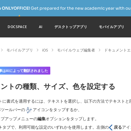
h ONLYOFFICE!
Get prepared for the new academic year with our
DOCSPACE
AI
デスクトップアプリ
モバイルアプリ
モバイルアプリ
iOS
モバイルウェブ編集者
ドキュメントエ
事はAIによって翻訳されました
ォントの種類、サイズ、色を設定する
トに書式を適用するには、テキストを選択し、以下の方法でテキストと
部ツールバーの
アイコンをタップするか、
ップアップメニューの
編集
オプションをタップします。
ト
タブで、利用可能な設定のいずれかを使用します。左側の
戻る
アイ