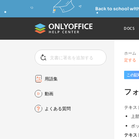
Back to school wit
DOCS
ホーム
定する
この記
用語集
フ
動画
テキス
よくある質問
上
ポ
テキス