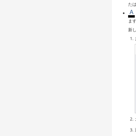
た
ま
新