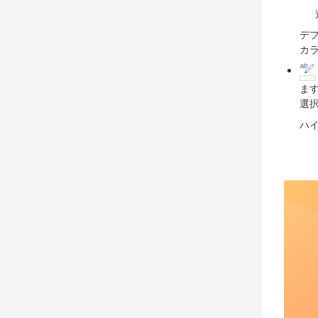
デ
カ
ま
選
ハ