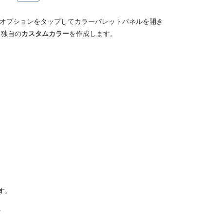
のオプションをタップしてカラーパレットパネルを開き
、独自の
カスタムカラー
を作成します。
す。
。