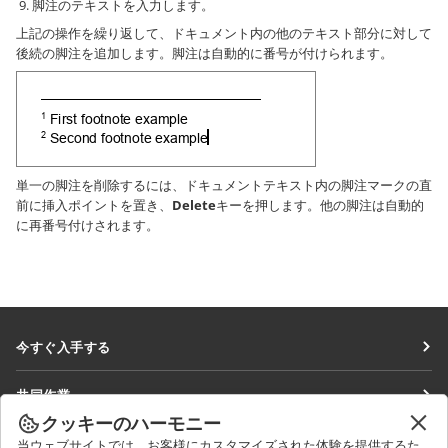
脚注のテキストを入力します。
上記の操作を繰り返して、ドキュメント内の他のテキスト部分に対して
後続の脚注を追加します。脚注は自動的に番号が付けられます。
単一の脚注を削除するには、ドキュメントテキスト内の脚注マークの直
前に挿入ポイントを置き、
Delete
キーを押します。他の脚注は自動的
に再番号付けされます。
今すぐ入手する
Docs
共同作業
DocSpace
クッキーのハーモニー
貢献者向け
ニュースを見る
当ウェブサイトでは、お客様にカスタマイズされた体験を提供するた
Workspace