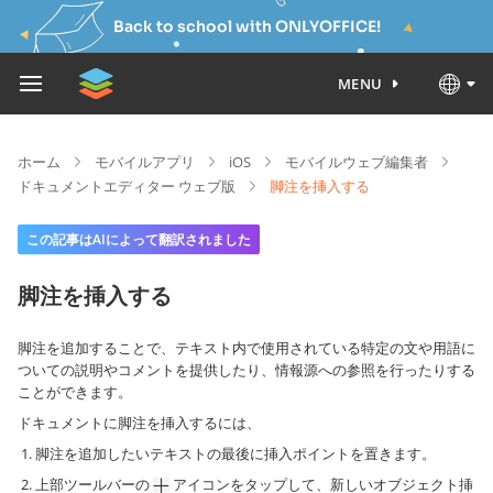
Back to school with ONLYOFFICE!
MENU
ホーム
モバイルアプリ
iOS
モバイルウェブ編集者
ドキュメントエディター ウェブ版
脚注を挿入する
この記事はAIによって翻訳されました
脚注を挿入する
脚注を追加することで、テキスト内で使用されている特定の文や用語に
ついての説明やコメントを提供したり、情報源への参照を行ったりする
ことができます。
ドキュメントに脚注を挿入するには、
脚注を追加したいテキストの最後に挿入ポイントを置きます。
上部ツールバーの
アイコンをタップして、新しいオブジェクト挿