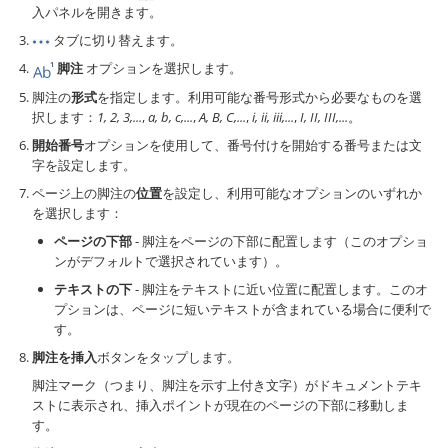
入パネルを開きます。
タブに切り替えます。
脚注
オプションを選択します。
脚注の
形式
を指定します。利用可能な番号形式から必要なものを選
択します：
1, 2, 3,...
,
a, b, c,...
,
A, B, C,...
,
i, ii, iii,...
,
I, II, III,...
。
開始番号
オプションを使用して、番号付けを開始する番号または文
字を設定します。
ページ上の脚注の
位置
を設定し、利用可能なオプションのいずれか
を選択します：
ページの下部
- 脚注をページの下部に配置します（このオプショ
ンがデフォルトで選択されています）。
テキストの下
- 脚注をテキストに近い位置に配置します。このオ
プションは、ページに短いテキストが含まれている場合に便利で
す。
脚注を挿入
ボタンをタップします。
脚注マーク（つまり、脚注を示す上付き文字）がドキュメントテキ
ストに表示され、挿入ポイントが現在のページの下部に移動しま
す。