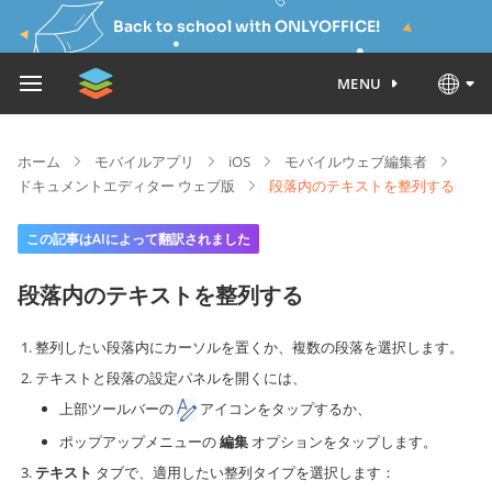
Back to school with ONLYOFFICE!
MENU
ホーム
モバイルアプリ
iOS
モバイルウェブ編集者
ドキュメントエディター ウェブ版
段落内のテキストを整列する
この記事はAIによって翻訳されました
段落内のテキストを整列する
整列したい段落内にカーソルを置くか、複数の段落を選択します。
テキストと段落の設定パネルを開くには、
上部ツールバーの
アイコンをタップするか、
ポップアップメニューの
編集
オプションをタップします。
テキスト
タブで、適用したい整列タイプを選択します：