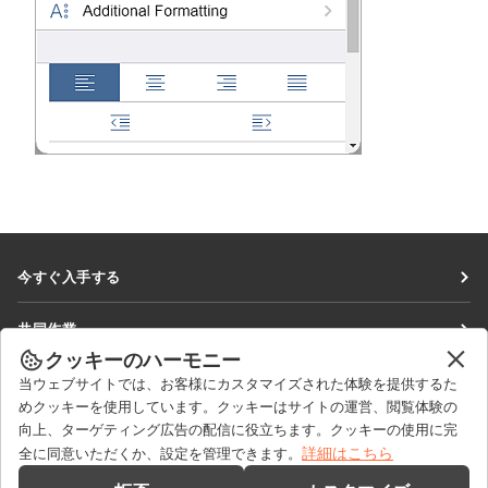
今すぐ入手する
Docs
共同作業
DocSpace
クッキーのハーモニー
貢献者向け
ニュースを見る
当ウェブサイトでは、お客様にカスタマイズされた体験を提供するた
Workspace
翻訳者向け
めクッキーを使用しています。クッキーはサイトの運営、閲覧体験の
ブログ
コネクター
向上、ターゲティング広告の配信に役立ちます。クッキーの使用に完
ヘルプを得る
インフルエンサー向け
詳細はこちら
全に同意いただくか、設定を管理できます。
デスクトップアプリ
フォーラム
求人情報
お問い合わせ