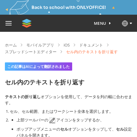
Back to school with ONLYOFFICE!
MENU
ホーム
モバイルアプリ
iOS
ドキュメント
スプレッドシートエディター
セル内のテキストを折り返す
この記事はAIによって翻訳されました
セル内のテキストを折り返す
テキストの折り返し
オプションを使用して、データを列の幅に合わせま
す。
セル、セル範囲、またはワークシート全体を選択します。
上部ツールバーの
アイコンをタップするか、
ポップアップメニューの
セル
オプションをタップして、
セル
設定
パネルを開きます。