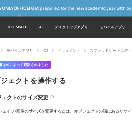
h ONLYOFFICE!
Get prepared for the new academic year with our
DOCSPACE
AI
デスクトップアプリ
モバイルアプリ
モバイルアプリ
iOS
ドキュメント
スプレッドシートエディ
事はAIによって翻訳されました
ブジェクトを操作する
ジェクトのサイズ変更
シェイプ/画像の
サイズ
を変更するには、オブジェクトの端にあるリサ