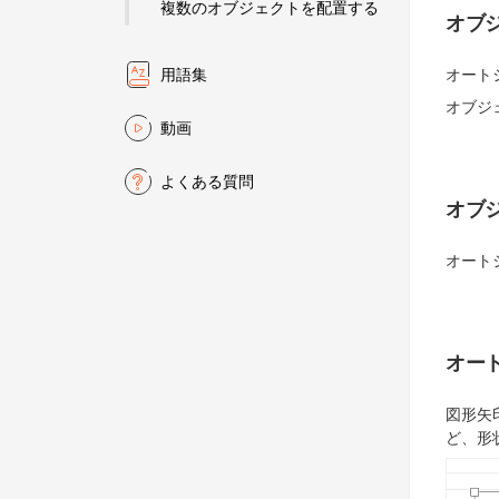
複数のオブジェクトを配置する
オブ
オート
用語集
オブジ
動画
よくある質問
オブ
オート
オー
図形矢
ど、形