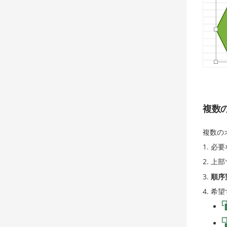
複数
複数の
必要
上部
順序
希望