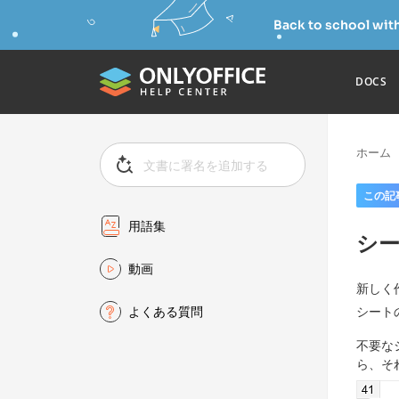
Back to school wit
DOCS
ホーム
この記
用語集
シ
動画
新しく
よくある質問
シート
不要な
ら、そ