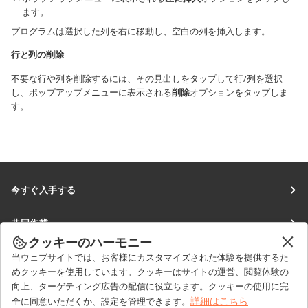
ます。
プログラムは選択した列を右に移動し、空白の列を挿入します。
行と列の削除
不要な行や列を削除するには、その見出しをタップして行/列を選択
し、ポップアップメニューに表示される
削除
オプションをタップしま
す。
今すぐ入手する
Docs
共同作業
DocSpace
クッキーのハーモニー
貢献者向け
ニュースを見る
当ウェブサイトでは、お客様にカスタマイズされた体験を提供するた
Workspace
翻訳者向け
めクッキーを使用しています。クッキーはサイトの運営、閲覧体験の
ブログ
コネクター
向上、ターゲティング広告の配信に役立ちます。クッキーの使用に完
ヘルプを得る
インフルエンサー向け
詳細はこちら
全に同意いただくか、設定を管理できます。
デスクトップアプリ