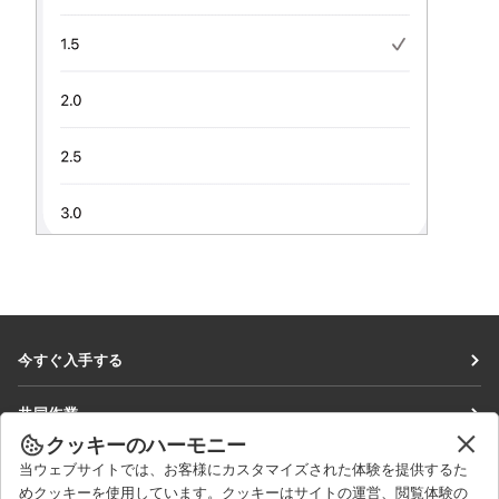
今すぐ入手する
Docs
共同作業
DocSpace
クッキーのハーモニー
貢献者向け
ニュースを見る
当ウェブサイトでは、お客様にカスタマイズされた体験を提供するた
Workspace
翻訳者向け
めクッキーを使用しています。クッキーはサイトの運営、閲覧体験の