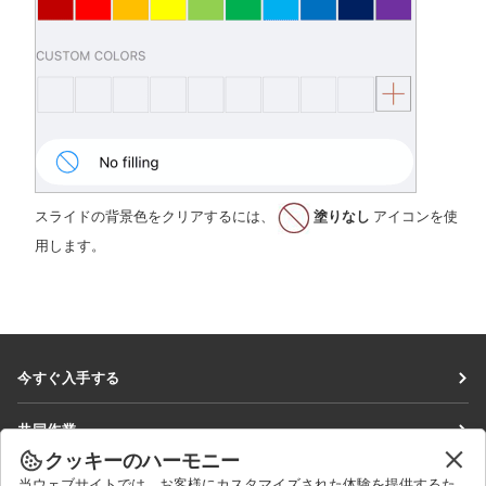
スライドの背景色をクリアするには、
塗りなし
アイコンを使
用します。
今すぐ入手する
Docs
共同作業
DocSpace
クッキーのハーモニー
貢献者向け
ニュースを見る
当ウェブサイトでは、お客様にカスタマイズされた体験を提供するた