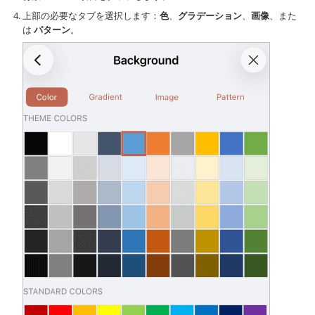
上部の必要なタブを選択します：
色
、
グラデーション
、
画像
、また
は
パターン
。