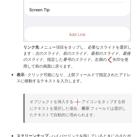
リンク先
メニュー項目をタップし、必要なスライドを選択し
ます：
次のスライド
、
前のスライド
、
最初のスライド
、
最後
のスライド
、指定した
番号
の
スライド
。左側の
矢印を使
用して前の画面に戻ります。
表示
- クリック可能になり、上部フィールドで指定されたアドレ
スに移動するテキストを入力します。
オブジェクトを挿入する
アイコンをタップする前
にテキストを選択した場合、
表示
フィールドは選択し
たテキストで自動的に埋められます。
スクリーンチップ
- ハイパーリンクを指しているときに小さなポ