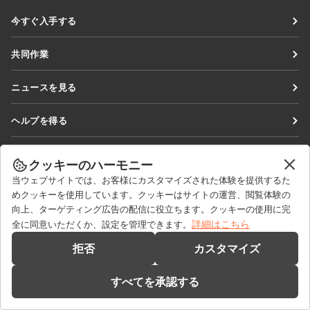
今すぐ入手する
Docs
共同作業
DocSpace
貢献者向け
ニュースを見る
Workspace
翻訳者向け
ブログ
コネクター
ヘルプを得る
インフルエンサー向け
デスクトップアプリ
フォーラム
求人情報
お問い合わせ
モバイルアプリ
クッキーのハーモニー
研修コース
セールスに関する質問
sales@onlyoffice.com
当ウェブサイトでは、お客様にカスタマイズされた体験を提供するた
onlyoffice.com
ウェビナー
めクッキーを使用しています。クッキーはサイトの運営、閲覧体験の
パートナーシップに関するお問い合わせ
partners@onlyoffice.com
© Ascensio System SIA 2026. All rights reserved
向上、ターゲティング広告の配信に役立ちます。クッキーの使用に完
ホワイトペーパー
メディアに関するお問い合わせ
press@onlyoffice.com
詳細はこちら
全に同意いただくか、設定を管理できます。
サポートお問い合わせフォーム
折り返し電話のリクエスト
拒否
カスタマイズ
デモを依頼する
すべてを承認する