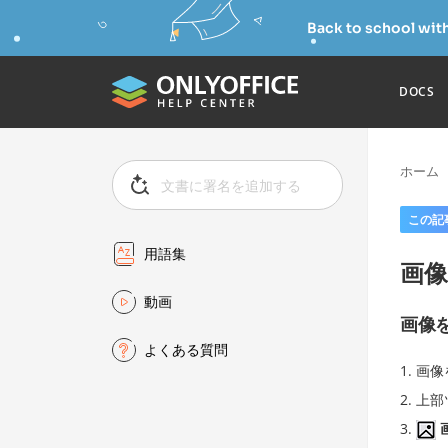
Back to school wit
DOCS
ホーム
この記
用語集
画
動画
画像
よくある質問
画像
上部