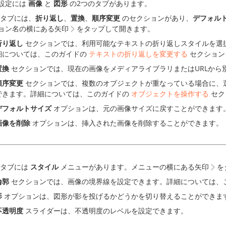
設定には
画像
と
図形
の2つのタブがあります。
タブには、
折り返し
、
置換
、
順序変更
のセクションがあり、
デフォル
ョン名の横にある矢印
をタップして開きます。
折り返し
セクションでは、利用可能なテキストの折り返しスタイルを選
細については、このガイドの
テキストの折り返しを変更する
セクション
置換
セクションでは、現在の画像をメディアライブラリまたはURLから
順序変更
セクションでは、複数のオブジェクトが重なっている場合に、
できます。詳細については、このガイドの
オブジェクトを操作する
セク
デフォルトサイズ
オプションは、元の画像サイズに戻すことができます
画像を削除
オプションは、挿入された画像を削除することができます。
タブには
スタイル
メニューがあります。メニューの横にある矢印
を
輪郭
セクションでは、画像の境界線を設定できます。詳細については、
影
オプションは、図形が影を投げるかどうかを切り替えることができま
不透明度
スライダーは、不透明度のレベルを設定できます。