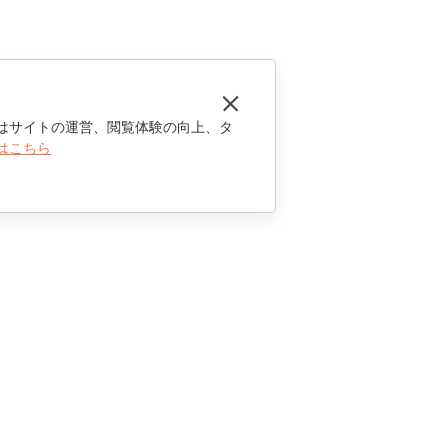
はサイトの運営、閲覧体験の向上、タ
はこちら
お問い合わせ
セールスに関する質問
sales@onlyoffice.com
パートナーシップに関するお問い合わせ
partners@onlyoffice.com
メディアに関するお問い合わせ
press@onlyoffice.com