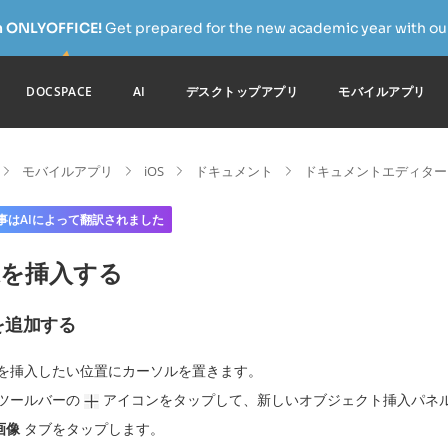
h ONLYOFFICE!
Get prepared for the new academic year with our
DOCSPACE
AI
デスクトップアプリ
モバイルアプリ
モバイルアプリ
iOS
ドキュメント
ドキュメントエディター
事はAIによって翻訳されました
像を挿入する
を追加する
を挿入したい位置にカーソルを置きます。
ツールバーの
アイコンをタップして、新しいオブジェクト挿入パネ
画像
タブをタップします。