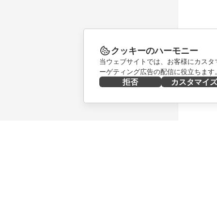
クッキーのハーモニー
当ウェブサイトでは、お客様にカスタ
ーゲティング広告の配信に役立ちます
拒否
カスタマイ
今すぐ入手する
共同作業
Docs
貢献者向
DocSpace
翻訳者向
Workspace
インフル
コネクター
求人情報
デスクトップアプリ
ニュース