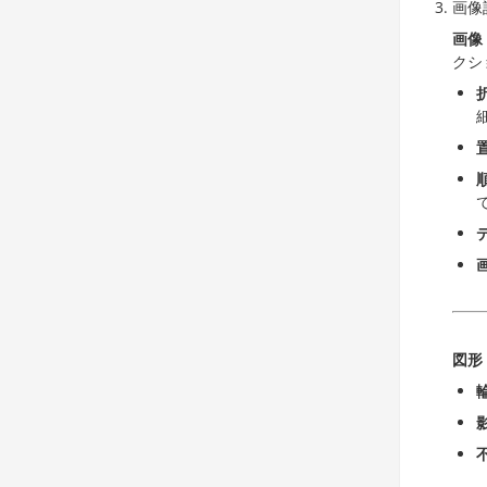
画像
画像
クシ
図形