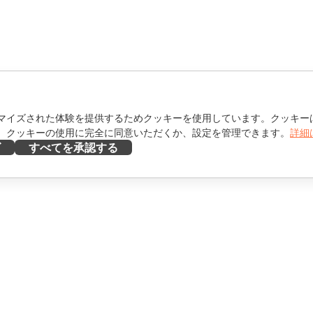
マイズされた体験を提供するためクッキーを使用しています。クッキー
。クッキーの使用に完全に同意いただくか、設定を管理できます。
詳細
ズ
すべてを承認する
ヘルプを得る
け
フォーラム
け
研修コース
エンサー向け
ウェビナー