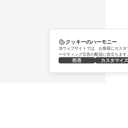
クッキーのハーモニー
当ウェブサイトでは、お客様にカスタ
ーゲティング広告の配信に役立ちます
拒否
カスタマイ
今すぐ入手する
共同作業
Docs
貢献者向
DocSpace
翻訳者向
Workspace
インフル