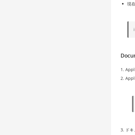
現
Docu
Ap
Ap
ドキ