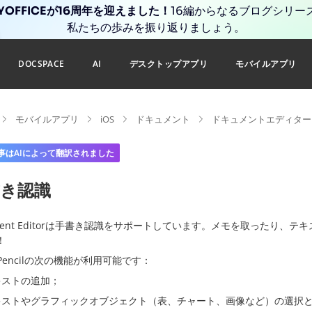
YOFFICEが16周年を迎えました！
16編からなるブログシリー
私たちの歩みを振り返りましょう。
DOCSPACE
AI
デスクトップアプリ
モバイルアプリ
モバイルアプリ
iOS
ドキュメント
ドキュメントエディター
事はAIによって翻訳されました
書き認識
ument Editorは手書き認識をサポートしています。メモを取ったり
！
e Pencilの次の機能が利用可能です：
キストの追加；
キストやグラフィックオブジェクト（表、チャート、画像など）の選択