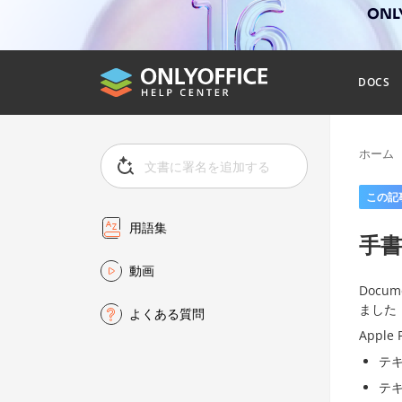
ONL
DOCS
ホーム
この記
用語集
手
動画
Doc
ました
よくある質問
Appl
テ
テ