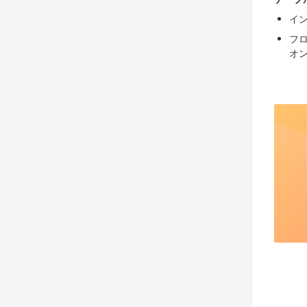
イ
フ
オ