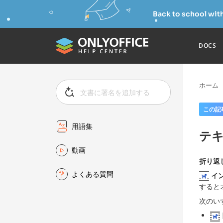
Back to school wit
DOCS
ホーム
この記
用語集
テ
動画
折り返
よくある質問
イ
すると
次のい