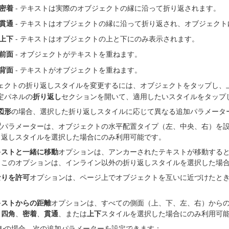
密着
- テキストは実際のオブジェクトの縁に沿って折り返されます。
貫通
- テキストはオブジェクトの縁に沿って折り返され、オブジェク
上下
- テキストはオブジェクトの上と下にのみ表示されます。
前面
- オブジェクトがテキストを重ねます。
背面
- テキストがオブジェクトを重ねます。
ェクトの折り返しスタイルを変更するには、オブジェクトをタップし、
定パネルの
折り返し
セクションを開いて、適用したいスタイルをタップ
図形
の場合、選択した折り返しスタイルに応じて異なる追加パラメータ
置
パラメーターは、オブジェクトの水平配置タイプ（左、中央、右）を
り返しスタイルを選択した場合にのみ利用可能です。
キストと一緒に移動
オプションは、アンカーされたテキストが移動する
。このオプションは、インライン以外の折り返しスタイルを選択した場
なりを許可
オプションは、ページ上でオブジェクトを互いに近づけたとき
。
キストからの距離
オプションは、すべての側面（上、下、左、右）から
、
四角
、
密着
、
貫通
、または
上下
スタイルを選択した場合にのみ利用可
ル
の場合、次の追加パラメーターを設定できます：