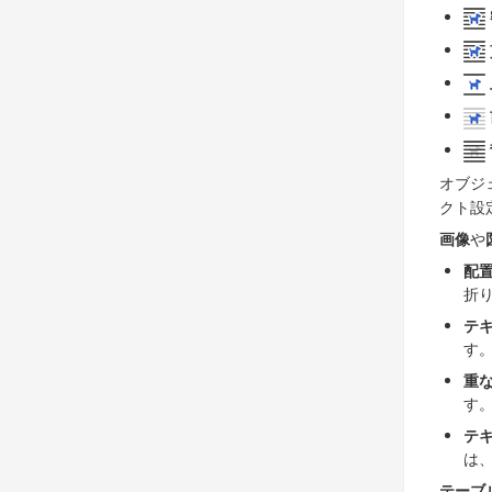
オブジ
クト設
画像
や
配
折
テ
す
重
す
テ
は
テーブ