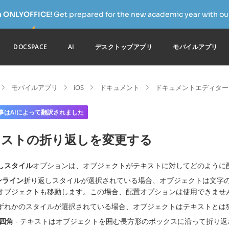
h ONLYOFFICE!
Get prepared for the new academic year with our
DOCSPACE
AI
デスクトップアプリ
モバイルアプリ
モバイルアプリ
iOS
ドキュメント
ドキュメントエディター
事はAIによって翻訳されました
キストの折り返しを変更する
しスタイル
オプションは、オブジェクトがテキストに対してどのように
ンライン
折り返しスタイルが選択されている場合、オブジェクトは文字
オブジェクトも移動します。この場合、配置オプションは使用できませ
ずれかのスタイルが選択されている場合、オブジェクトはテキストとは
四角
- テキストはオブジェクトを囲む長方形のボックスに沿って折り返