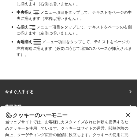
に揃えます（右側は揃いません）。
中央揃え
メニュー項目をタップして、テキストをページの中
央に揃えます（左右は揃いません）。
右揃え
メニュー項目をタップして、テキストをページの右側
に揃えます（左側は揃いません）。
両端揃え
メニュー項目をタップして、テキストをページの
左右両端に揃えます（必要に応じて追加のスペースが挿入されま
す）。
今すぐ入手する
Docs
共同作業
DocSpace
クッキーのハーモニー
貢献者向け
ニュースを見る
当ウェブサイトでは、お客様にカスタマイズされた体験を提供するた
Workspace
翻訳者向け
めクッキーを使用しています。クッキーはサイトの運営、閲覧体験の
ブログ
コネクター
向上、ターゲティング広告の配信に役立ちます。クッキーの使用に完
ヘルプを得る
インフルエンサー向け