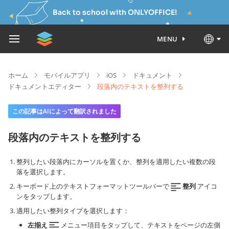
Back to school with ONLYOFFICE!
MENU
ホーム
モバイルアプリ
iOS
ドキュメント
ドキュメントエディター
段落内のテキストを整列する
この記事はAIによって翻訳されました
段落内のテキストを整列する
整列したい段落内にカーソルを置くか、整列を適用したい複数の段
落を選択します。
キーボード上のテキストフォーマットツールバーで
整列
アイコ
ンをタップします。
適用したい整列タイプを選択します：
左揃え
メニュー項目をタップして、テキストをページの左側