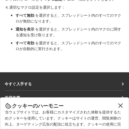
適切なマクロ設定を選択します：
すべて無効
を選択すると、スプレッドシート内のすべてのマク
ロが無効になります。
通知を表示
を選択すると、スプレッドシート内のマクロに関す
る通知を受け取ります。
すべて有効
を選択すると、スプレッドシート内のすべてのマク
ロが自動的に実行されます。
今すぐ入手する
Docs
共同作業
DocSpace
クッキーのハーモニー
貢献者向け
ニュースを見る
当ウェブサイトでは、お客様にカスタマイズされた体験を提供するた
Workspace
翻訳者向け
めクッキーを使用しています。クッキーはサイトの運営、閲覧体験の
ブログ
コネクター
向上、ターゲティング広告の配信に役立ちます。クッキーの使用に完
ヘルプを得る
インフルエンサー向け