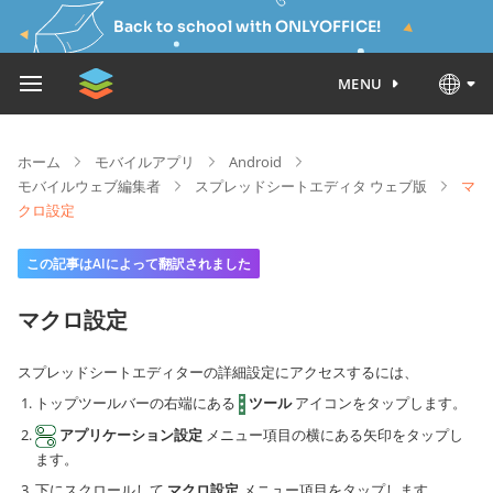
Back to school with ONLYOFFICE!
MENU
ホーム
モバイルアプリ
Android
モバイルウェブ編集者
スプレッドシートエディタ ウェブ版
マ
クロ設定
この記事はAIによって翻訳されました
マクロ設定
スプレッドシートエディターの詳細設定にアクセスするには、
トップツールバーの右端にある
ツール
アイコンをタップします。
アプリケーション設定
メニュー項目の横にある矢印をタップし
ます。
下にスクロールして
マクロ設定
メニュー項目をタップします。