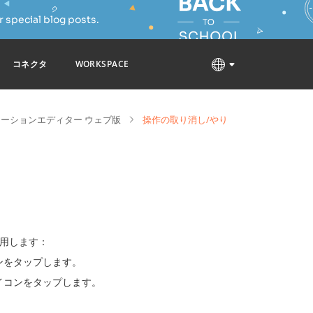
 special blog posts.
コネクタ
WORKSPACE
ーションエディター ウェブ版
操作の取り消し/やり
使用します：
ンをタップします。
イコンをタップします。