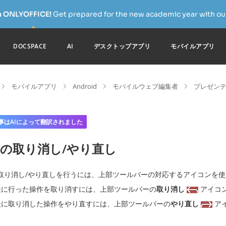
h ONLYOFFICE!
Get prepared for the new academic year with our
DOCSPACE
AI
デスクトップアプリ
モバイルアプリ
モバイルアプリ
Android
モバイルウェブ編集者
プレゼンテ
事はAIによって翻訳されました
の取り消し/やり直し
取り消し/やり直しを行うには、上部ツールバーの対応するアイコンを
後に行った操作を取り消すには、上部ツールバーの
取り消し
アイコ
後に取り消した操作をやり直すには、上部ツールバーの
やり直し
ア