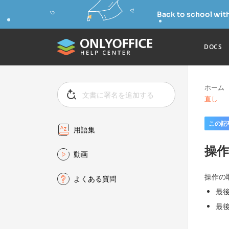
Back to school wit
DOCS
ホーム
直し
この記
用語集
操作
動画
操作の
よくある質問
最
最