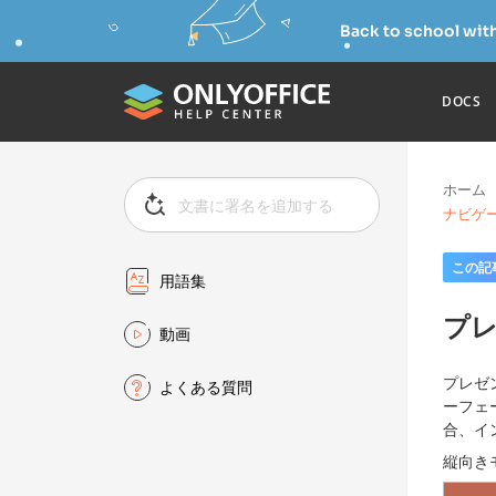
Back to school wit
DOCS
ホーム
ナビゲ
この記
用語集
プ
動画
プレゼ
よくある質問
ーフェ
合、イ
縦向き