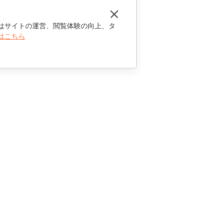
はサイトの運営、閲覧体験の向上、タ
はこちら
お問い合わせ
セールスに関する質問
sales@onlyoffice.com
パートナーシップに関するお問い合わせ
partners@onlyoffice.com
メディアに関するお問い合わせ
press@onlyoffice.com
折り返し電話のリクエスト