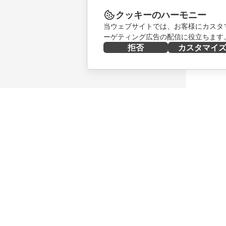
クッキーのハーモニー
当ウェブサイトでは、お客様にカスタ
ーゲティング広告の配信に役立ちます
拒否
カスタマイ
今すぐ入手する
共同作業
Docs
貢献者向
DocSpace
翻訳者向
Workspace
インフル
コネクター
求人情報
デスクトップアプリ
ニュース
モバイルアプリ
ブログ