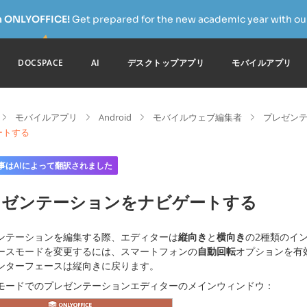
h ONLYOFFICE!
Get prepared for the new academic year with our
DOCSPACE
AI
デスクトップアプリ
モバイルアプリ
モバイルアプリ
Android
モバイルウェブ編集者
プレゼンテ
ートする
事はAIによって翻訳されました
レゼンテーションをナビゲートする
ンテーションを編集する際、エディターは
縦向き
と
横向き
の2種類のイ
ースモードを変更するには、スマートフォンの
自動回転
オプションを有
ンターフェースは縦向きに戻ります。
モードでのプレゼンテーションエディターのメインウィンドウ：