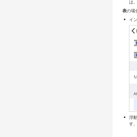
は
表
の場
イ
浮
す