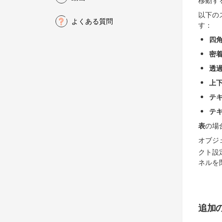
移動す
以下の
よくある質問
す：
四
密
透
上
テ
テ
表
の場
オブジ
クト設
ネルを
追加