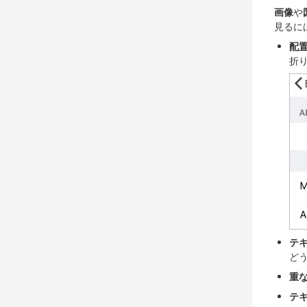
画像
や
見るに
配
折
テ
ど
重
テ