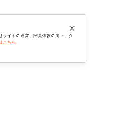
はサイトの運営、閲覧体験の向上、タ
はこちら
お問い合わせ
セールスに関する質問
sales@onlyoffice.com
パートナーシップに関するお問い合わせ
partners@onlyoffice.com
メディアに関するお問い合わせ
press@onlyoffice.com
折り返し電話のリクエスト