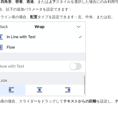
、
四角形
、
密着
、
透過
、または
上下
スタイルを選択した場合にのみ利用
合、以下の追加パラメータを設定できます：
ンライン表の場合、
配置
タイプを設定できます：左、中央、または右。
動表の場合、スライダーをドラッグして
テキストからの距離
を設定し、
。