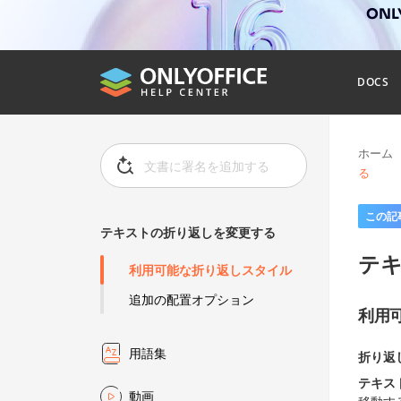
ONL
DOCS
ホーム
る
この記
テキストの折り返しを変更する
テ
利用可能な折り返しスタイル
追加の配置オプション
利用
用語集
折り返
テキス
動画