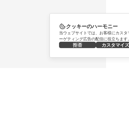
クッキーのハーモニー
当ウェブサイトでは、お客様にカスタ
ーゲティング広告の配信に役立ちます
拒否
カスタマイ
今すぐ入手する
共同作業
Docs
貢献者向
DocSpace
翻訳者向
Workspace
インフル
コネクター
求人情報
デスクトップアプリ
ニュース
モバイルアプリ