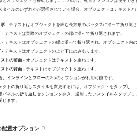
るとオブジェクトも移動します。この場合、配置オプションは使用でき
スタイルのいずれかが選択されている場合、オブジェクトはテキストと
角形
- テキストはオブジェクトを囲む長方形のボックスに沿って折り返
着
- テキストは実際のオブジェクトの縁に沿って折り返されます。
過
- テキストはオブジェクトの縁に沿って折り返され、オブジェクト内
下
- テキストはオブジェクトの上と下にのみあります。
キストの前面
- オブジェクトはテキストを重ねます。
キストの背面
- テキストはオブジェクトを重ねます。
合、
インライン
と
フロー
の2つのオプションが利用可能です。
ェクトの折り返しスタイルを変更するには、オブジェクトをタップし、
定パネルの
折り返し
セクションを開き、適用したいスタイルをタップし
閉じます。
の配置オプション