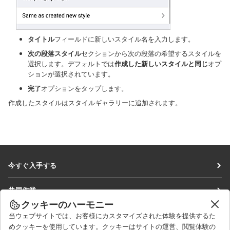
タイトル
フィールドに新しいスタイル名を入力します。
次の段落スタイル
セクションから次の段落の希望するスタイルを
選択します。デフォルトでは
作成した新しいスタイルと同じ
オプ
ションが選択されています。
完了
オプションをタップします。
作成したスタイルはスタイルギャラリーに追加されます。
今すぐ入手する
Docs
共同作業
DocSpace
クッキーのハーモニー
貢献者向け
ニュースを見る
当ウェブサイトでは、お客様にカスタマイズされた体験を提供するた
Workspace
翻訳者向け
めクッキーを使用しています。クッキーはサイトの運営、閲覧体験の