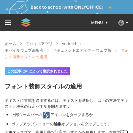
Back to school with ONLYOFFICE!
MENU
ホーム
モバイルアプリ
Android
モバイルウェブ編集者
ドキュメントエディター ウェブ版
フォ
ント装飾スタイルの適用
この記事はAIによって翻訳されました
フォント装飾スタイルの適用
テキストに書式を適用するには、テキストを選択し、以下の方法でテキ
ストと段落の設定パネルを開きます：
上部ツールバーの
アイコンをタップするか、
ポップアップメニューの
編集
オプションをタップします。
テキスト
タブで、利用可能な設定のいずれかを使用します。左側の