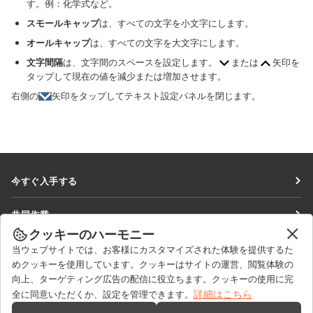
す。例：化学式など。
スモールキャップ
は、すべての文字を小文字にします。
オールキャップ
は、すべての文字を大文字にします。
文字間隔
は、文字間のスペースを設定します。
または
矢印を
タップして現在の値を減少または増加させます。
右側の
矢印をタップしてテキスト設定パネルを閉じます。
今すぐ入手する
Docs
共同作業
DocSpace
クッキーのハーモニー
貢献者向け
ニュースを見る
当ウェブサイトでは、お客様にカスタマイズされた体験を提供するた
Workspace
翻訳者向け
めクッキーを使用しています。クッキーはサイトの運営、閲覧体験の
ブログ
コネクター
向上、ターゲティング広告の配信に役立ちます。クッキーの使用に完
ヘルプを得る
インフルエンサー向け
詳細はこちら
全に同意いただくか、設定を管理できます。
デスクトップアプリ
フォーラム
求人情報