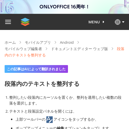
ONLYOFFICE 16周年！
MENU
ホーム
モバイルアプリ
Android
モバイルウェブ編集者
ドキュメントエディター ウェブ版
段落
内のテキストを整列する
この記事はAIによって翻訳されました
段落内のテキストを整列する
整列したい段落内にカーソルを置くか、整列を適用したい複数の段
落を選択します。
テキストと段落設定パネルを開くには、
上部ツールバーの
アイコンをタップするか、
ポップアップメニューの
編集
オプションをタップします。