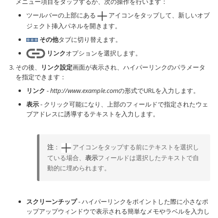
メニュー項目をタップするか、次の操作を行います：
ツールバーの上部にある
アイコンをタップして、新しいオブ
ジェクト挿入パネルを開きます。
その他
タブに切り替えます。
リンク
オプションを選択します。
その後、
リンク設定
画面が表示され、ハイパーリンクのパラメータ
を指定できます：
リンク
-
http://www.example.com
の形式でURLを入力します。
表示
- クリック可能になり、上部のフィールドで指定されたウェ
ブアドレスに誘導するテキストを入力します。
注
：
アイコンをタップする前にテキストを選択し
ている場合、
表示
フィールドは選択したテキストで自
動的に埋められます。
スクリーンチップ
- ハイパーリンクをポイントした際に小さなポ
ップアップウィンドウで表示される簡単なメモやラベルを入力し