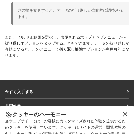
列の幅を変更すると、データの折り返しが自動的に調整され
ます。
また、セル/セル範囲を選択し、表示されるポップアップメニューから
折り返し
オプションをタップすることもできます。データの折り返しが
有効になると、このメニューで
折り返し解除
オプションが利用可能にな
ります。
今すぐ入手する
Docs
共同作業
DocSpace
クッキーのハーモニー
貢献者向け
ニュースを見る
当ウェブサイトでは、お客様にカスタマイズされた体験を提供するた
Workspace
翻訳者向け
めクッキーを使用しています。クッキーはサイトの運営、閲覧体験の
ブログ
コネクター
向上、ターゲティング広告の配信に役立ちます。クッキーの使用に完