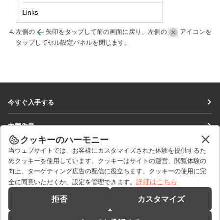
左側の
矢印をタップして前の画面に戻り、左側の
アイコンを
タップしてセル設定パネルを閉じます。
今すぐ入手する
Docs
共同作業
DocSpace
クッキーのハーモニー
貢献者向け
ニュースを見る
当ウェブサイトでは、お客様にカスタマイズされた体験を提供するた
Workspace
翻訳者向け
めクッキーを使用しています。クッキーはサイトの運営、閲覧体験の
ブログ
コネクター
向上、ターゲティング広告の配信に役立ちます。クッキーの使用に完
ヘルプを得る
インフルエンサー向け
詳細はこちら
全に同意いただくか、設定を管理できます。
デスクトップアプリ
フォーラム
求人情報
お問い合わせ
拒否
カスタマイズ
モバイルアプリ
研修コース
セールスに関する質問
sales@onlyoffice.com